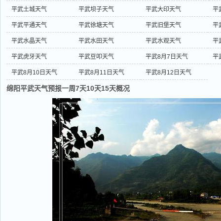
平武土城天气
平武坝子天气
平武大印天气
平
平武平通天气
平武徐塘天气
平武旧堡天气
平
平武水晶天气
平武水田天气
平武水观天气
平
平武虎牙天气
平武豆叩天气
平武8月7日天气
平
平武8月10日天气
平武8月11日天气
平武8月12日天气
绵阳平武天气预报一周7天10天15天概况