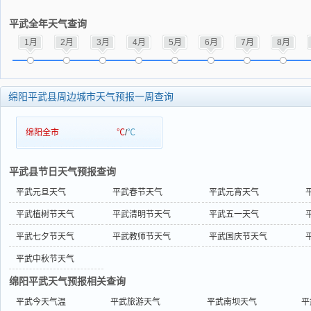
平武全年天气查询
1月
2月
3月
4月
5月
6月
7月
8月
绵阳平武县周边城市天气预报一周查询
绵阳全市
℃
/
℃
平武县节日天气预报查询
平武元旦天气
平武春节天气
平武元宵天气
平武植树节天气
平武清明节天气
平武五一天气
平武七夕节天气
平武教师节天气
平武国庆节天气
平武中秋节天气
绵阳平武天气预报相关查询
平武今天气温
平武旅游天气
平武南坝天气
平