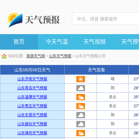
首页
今天气温
天气视频
天气预
当前位置：
旅游天气网
>
山东天气预报
> 山东天气预报10天
山东08月08日天气
天气现象
山东济南天气预报
晴
2
山东青岛天气预报
阴
2
山东淄博天气预报
多云
2
山东枣庄天气预报
多云
2
山东东营天气预报
阴
2
山东烟台天气预报
阴
2
山东潍坊天气预报
多云
2