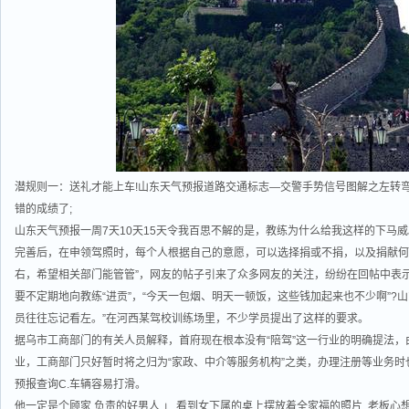
潜规则一：送礼才能上车!山东天气预报道路交通标志—交警手势信号图解之左转弯
错的成绩了;
山东天气预报一周7天10天15天令我百思不解的是，教练为什么给我这样的下马
完善后，在申领驾照时，每个人根据自己的意愿，可以选择捐或不捐，以及捐献何种
右，希望相关部门能管管”，网友的帖子引来了众多网友的关注，纷纷在回帖中表
要不定期地向教练“进贡”，“今天一包烟、明天一顿饭，这些钱加起来也不少啊”?
员往往忘记看左。”在河西某驾校训练场里，不少学员提出了这样的要求。
据乌市工商部门的有关人员解释，首府现在根本没有“陪驾”这一行业的明确提法，
业，工商部门只好暂时将之归为“家政、中介等服务机构”之类，办理注册等业务时
预报查询C.车辆容易打滑。
他一定是个顾家,负责的好男人.」 看到女下属的桌上摆放着全家福的照片, 老板心