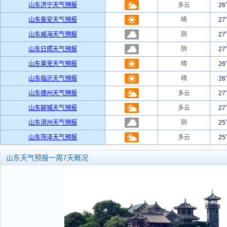
山东济宁天气预报
多云
2
山东泰安天气预报
晴
2
山东威海天气预报
阴
2
山东日照天气预报
阴
2
山东莱芜天气预报
晴
2
山东临沂天气预报
晴
2
山东德州天气预报
多云
2
山东聊城天气预报
多云
2
山东滨州天气预报
阴
2
山东菏泽天气预报
多云
2
山东天气预报一周7天概况