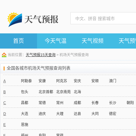
首页
今天气温
天气视频
天气预
当前位置：
天气预报15天查询
> 机场天气预报查询
全国各城市机场天气预报查询列表
A
阿勒泰
安康
阿克苏
安庆
安顺
澳门
B
包头
北京首都
北京南苑
北海
C
昌都
常德
常州
成都
长春
长沙
朝阳
D
大连
迪庆
大理
达县
大同
德宏
E
恩施
F
福州
阜阳
富蕴