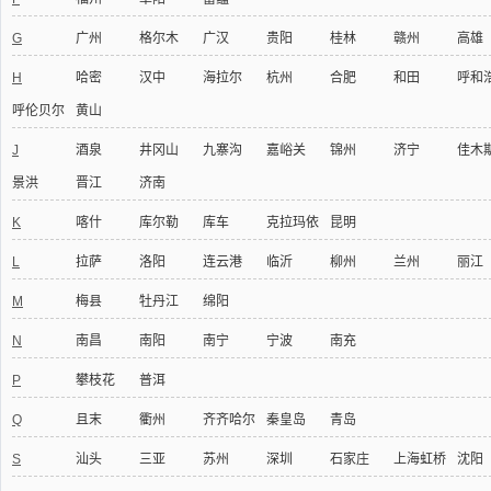
G
广州
格尔木
广汉
贵阳
桂林
赣州
高雄
H
哈密
汉中
海拉尔
杭州
合肥
和田
呼和
呼伦贝尔
黄山
J
酒泉
井冈山
九寨沟
嘉峪关
锦州
济宁
佳木
景洪
晋江
济南
K
喀什
库尔勒
库车
克拉玛依
昆明
L
拉萨
洛阳
连云港
临沂
柳州
兰州
丽江
M
梅县
牡丹江
绵阳
N
南昌
南阳
南宁
宁波
南充
P
攀枝花
普洱
Q
且末
衢州
齐齐哈尔
秦皇岛
青岛
S
汕头
三亚
苏州
深圳
石家庄
上海虹桥
沈阳