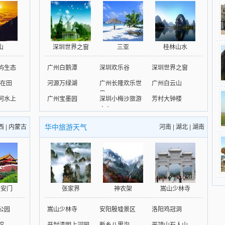
山
深圳世界之窗
三亚
桂林山水
屿生态
广州白鹅潭
深圳欢乐谷
深圳世界之窗
(在田
河源万绿湖
广州长隆欢乐世
广州白云山
界
河水上
广州宝墨园
深圳小梅沙旅游
芳村大钟楼
中心
华中旅游天气
西
|
内蒙古
河南
|
湖北
|
湖南
天安门
张家界
神农架
嵩山少林寺
公园
嵩山少林寺
安阳殷墟景区
洛阳鸡冠洞