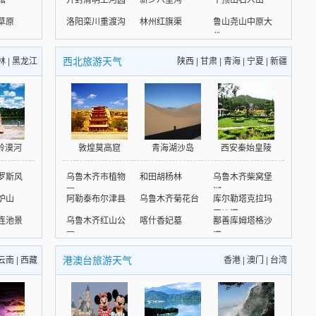
馆
开封清明上河园
新乡八里沟
平顶山石人山
草原
洛阳栾川重渡沟
林州红旗渠
鲁山尧山中原大
佛
西北旅游天气
林
|
黑龙江
陕西
|
甘肃
|
青海
|
宁夏
|
新疆
岭漠河
敦煌莫高窟
青海湖沙岛
西安秦始皇陵
罗斯风
乌鲁木齐市植物
和田胡杨林
乌鲁木齐柴窝堡
园
湖
炉山
阿勒泰布尔津县
乌鲁木齐菊花台
库尔勒塔克拉玛
干沙漠
连池景
乌鲁木齐红山公
喀什香妃墓
鄯善库姆塔格沙
园
漠
港澳台旅游天气
云南
|
西藏
香港
|
澳门
|
台湾