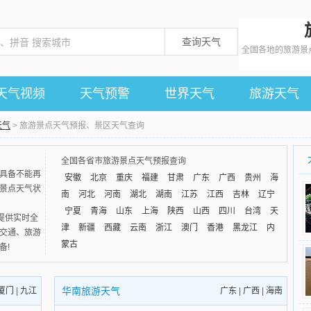
查询天气
全国各地的旅游景
天气视频
天气预警
世界天气
旅游天气
天气
> 旅游景点天气预报、景区天气查询
全国各省市旅游景点天气预报查询
具备不能再
安徽
北京
重庆
福建
甘肃
广东
广西
贵州
海
景点天气状
南
河北
河南
湖北
湖南
江苏
江西
吉林
辽宁
宁夏
青海
山东
上海
陕西
山西
四川
台湾
天
道为你提供实时全
津
新疆
西藏
云南
浙江
澳门
香港
黑龙江
内
交通、旅游
蒙古
备!
华南旅游天气
厦门
|
九江
广东
|
广西
|
海南