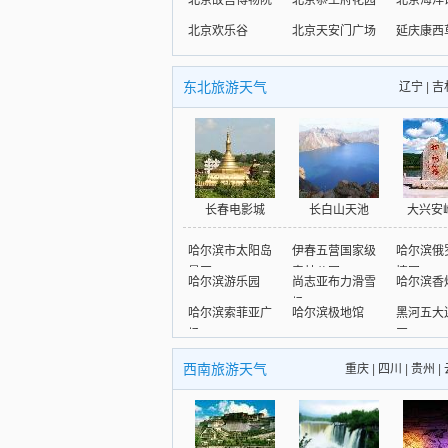
北京故宫博物院
北京恭王府花园
北京海洋
北京欢乐谷
北京天安门广场
延庆康西
东北旅游天气
辽宁
|
吉
长春电影城
长白山天池
大兴安
哈尔滨市太阳岛
伊春五营国家级
哈尔滨俄
景区
森林公园
情园
哈尔滨游乐园
尚志亚布力滑雪
哈尔滨香
场
哈尔滨索菲亚广
哈尔滨极地馆
黑河五大
场
区
西南旅游天气
重庆
|
四川
|
贵州
|