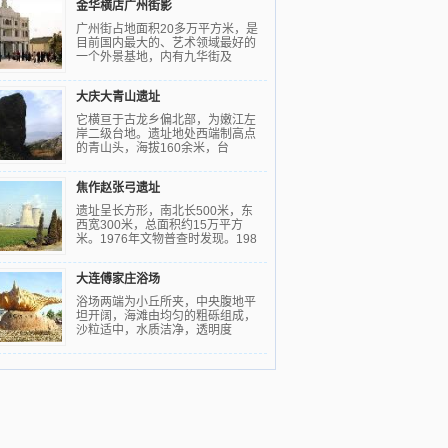
金华横店广州街影
广州街占地面积20多万平方米，是
目前国内最大的、艺术领域最好的
一个外景基地，内有九华街及
大庆大青山遗址
它横亘于古龙乡偏北部，为嫩江左
岸二级台地。遗址地处西端制高点
的青山头，海拔160余米，台
焦作赵张弓遗址
遗址呈长方形，南北长500米，东
西宽300米，总面积约15万平方
米。1976年文物普查时发现。198
大连傅家庄浴场
浴场两端为小丘所夹，中央腹地平
坦开阔，海滩由均匀的粗砾组成，
沙粒适中，水质洁净，透明度