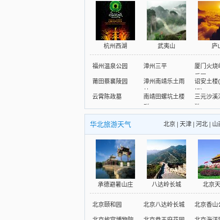
杭州西湖
武夷山
庐
福州温泉公园
漳州三平
厦门火烧
乐园
莆田蔡襄陵园
漳州南靖乐土雨
诏安土楼
林
楼）
云霄陈政墓
南靖田螺坑土楼
三元沙溪
群
游
华北旅游天气
北京
|
天津
|
河北
|
山
承德避暑山庄
八达岭长城
北京
北京颐和园
北京八达岭长城
北京香山