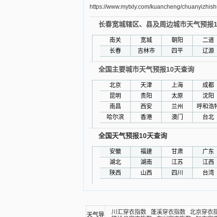
https://www.mytxly.com/kuancheng/chuanyizhish
长春宽城辖区、县及周边城市天气预报1
南关
宽城
朝阳
二道
长春
吉林市
四平
辽源
全国主要城市天气预报10天查询
北京
天津
上海
成都
昆明
贵阳
太原
沈阳
南昌
西安
兰州
呼和浩
哈尔滨
香港
澳门
台北
全国天气预报10天查询
安徽
福建
甘肃
广东
湖北
湖南
江苏
江西
陕西
山西
四川
台湾
川汇穿衣指数
蓬溪穿衣指数
北京穿衣
天气导