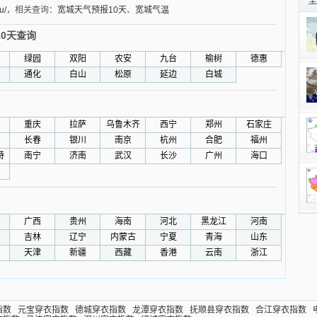
u/
，相关查询：
宽城天气预报10天
、
宽城气温
0天查询
绿园
双阳
农安
九台
榆树
德惠
通化
白山
松原
延边
白城
重庆
拉萨
乌鲁木齐
西宁
郑州
石家庄
长春
银川
南京
杭州
合肥
福州
特
南宁
济南
武汉
长沙
广州
海口
广西
贵州
海南
河北
黑龙江
河南
吉林
辽宁
内蒙古
宁夏
青海
山东
天津
新疆
西藏
香港
云南
浙江
指数
元宝穿衣指数
德城穿衣指数
龙潭穿衣指数
抚顺县穿衣指数
合江穿衣指数