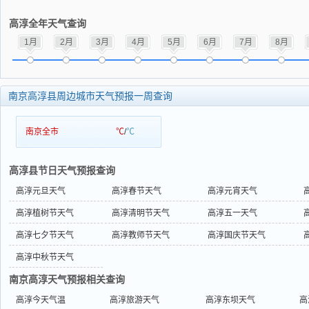
高淳全年天气查询
1月
2月
3月
4月
5月
6月
7月
8月
南京高淳县周边城市天气预报一周查询
南京全市
℃
/
℃
高淳县节日天气预报查询
高淳元旦天气
高淳春节天气
高淳元宵天气
高淳植树节天气
高淳清明节天气
高淳五一天气
高淳七夕节天气
高淳教师节天气
高淳国庆节天气
高淳中秋节天气
南京高淳天气预报相关查询
高淳今天气温
高淳旅游天气
高淳东坝天气
高