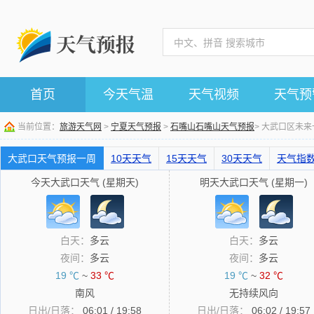
首页
今天气温
天气视频
天气预
当前位置：
旅游天气网
>
宁夏天气预报
>
石嘴山石嘴山天气预报
> 大武口区未
大武口天气预报一周
10天天气
15天天气
30天天气
天气指
今天大武口天气 (星期天)
明天大武口天气 (星期一)
白天：
多云
白天：
多云
夜间：
多云
夜间：
多云
19 ℃
~
33 ℃
19 ℃
~
32 ℃
南风
无持续风向
日出/日落：
06:01 / 19:58
日出/日落：
06:02 / 19:57