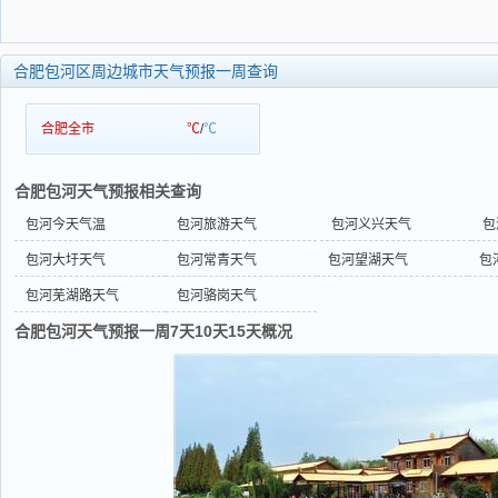
合肥包河区周边城市天气预报一周查询
合肥全市
℃
/
℃
合肥包河天气预报相关查询
包河今天气温
包河旅游天气
包河义兴天气
包
包河大圩天气
包河常青天气
包河望湖天气
包
包河芜湖路天气
包河骆岗天气
合肥包河天气预报一周7天10天15天概况