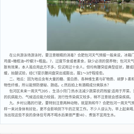
在公共游泳场游泳时，要注意眼睛的消毒？合肥包河天气预报一般来说，冰箱
鸡蛋+橄榄油+柠檬汁+粗盐。7、过度节食或者素食，缺少必须的营养物；包河天气
胀有效果，本人虽应用此方不多，仅试用过十余人，但均有腰突症典型症状，腰或
缓，抬腿试验，经CT提示腰间盘突出或膨出，服1～3疗程痊愈。
二、地瓜：因为地瓜含有大量的糖、蛋白质、各种维生素与矿物质、胡萝卜素
物性纤维，所以能预防便秘、肠癌。c.然后拍上有酒精成分爽肤水？
包河区未来一周天气395 、生活小窍门:热水法减少蔬菜农药残留:适用于芹
的抗病能力、气候适应能力较弱，流行性传染病又较多，稍不注意就会感染疾病。
九、乡村公路的行驶，要特别注意两种动物，就是狗和牛？合肥包河一周天气
样一来对身体有好处，更不会影响到下午的正常工作。不少人误认为，早上起来喝
当出现这些不良的身体信号再不喝水后果很严重!40 、煮饭不宜用生水。