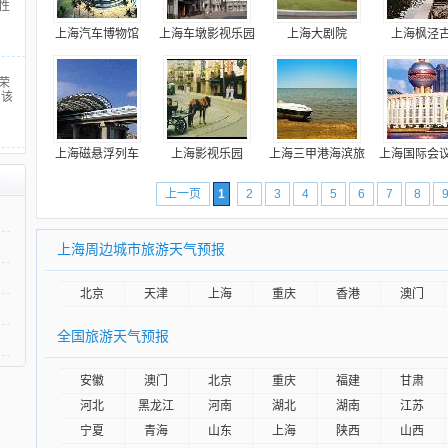
性
上海汽车博物馆
上海车墩影视乐园
上海大剧院
上海枫泾
荣
。该
上海磁悬浮列车
上海影视乐园
上海三甲港海滨旅
上海国际会
上一页
1
2
3
4
5
6
7
8
上海周边城市旅游天气预报
北京
天津
上海
重庆
香港
澳门
全国旅游天气预报
安徽
澳门
北京
重庆
福建
甘肃
河北
黑龙江
河南
湖北
湖南
江苏
宁夏
青海
山东
上海
陕西
山西