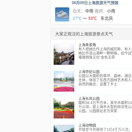
08月09日上海旅游天气预报
白天：
中雨
夜间：
小雨
27℃
～
33℃
东北风
大家正观注的上海旅游景点天气
上海朱家角
有人把她比作上海的威尼斯，有人
她比作淀山湖畔一颗明珠，如今这
璀璨明珠又在“金色玉带
上海世纪公园
公园以大面积的草坪、森林、湖泊
主体，体现了东西方园林艺术和人
自然的融合，设置了乡土
上海长风公园
面积36.4万平方米，其中水面积14
万公顷，是上海市大型的综合性山
公园。公园原址名为宋家
上海动物园
开放至今共接待了1亿4千万人次