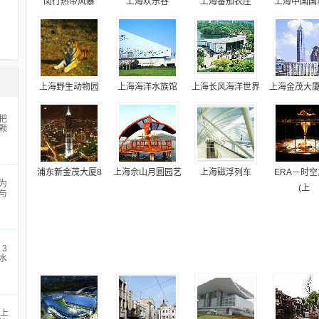
闵行热带风暴
上海欢乐谷
上海番茄农庄
上海中国国
上海野生动物园
上海海洋水族馆
上海长风海洋世界
上海金茂大厦
把
颗
浦东新金茂大厦8
上海佘山月圆园艺
上海磁浮列车
ERA－时
为
(上
与
.3
水
。上