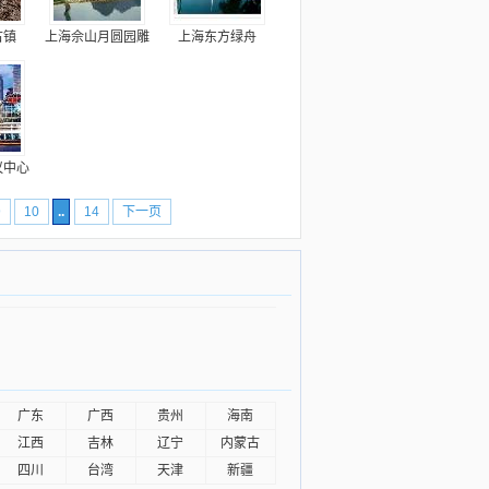
古镇
上海佘山月圆园雕
上海东方绿舟
议中心
9
10
..
14
下一页
广东
广西
贵州
海南
江西
吉林
辽宁
内蒙古
四川
台湾
天津
新疆