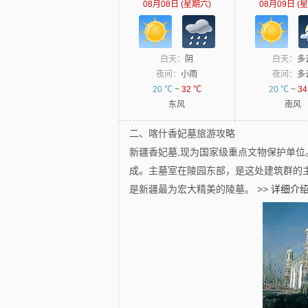
08月08日 (星期六)
08月09日 (
白天：
阴
白天：
多
夜间：
小雨
夜间：
多
20 ℃
~
32 ℃
20 ℃
~
34
东风
南风
二、喀什香妃墓旅游攻略
新疆香妃墓,现为国家级重点文物保护单位
成。主墓室在陵园东部，是这处建筑群的主
是新疆最为宏大精美的陵墓。
>>
详细介