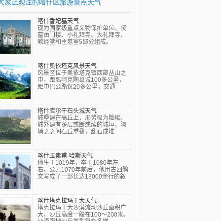
大家正观注的喀什区旅游景点天气
喀什香妃墓天气
现为国家级重点文物保护单位。陵
墓由门楼、小礼拜寺、大礼拜寺、
教经堂和主墓室5部分组成。
喀什奥依塔克风景天气
风景区位于奥依塔克镇西部丛山之
中，距离阿克陶县城100多公里，
距中巴公路仅20多公里，交通
塔什库尔干石头城天气
城堡建在高丘上，形势极为险峻。
城外建有多层或断或续的城垣，隔
墙之之间石丘重叠，乱石成堆
喀什玉素甫·哈斯天气
他生于1019年，卒于1080年左
右。公元1070年前后，他用古回鹘
文写成了一部长达13000余行的叙
喀什塔克拉玛干大天气
塔克拉玛干大沙漠流动沙丘面积广
大，沙丘高度一般在100～200米。