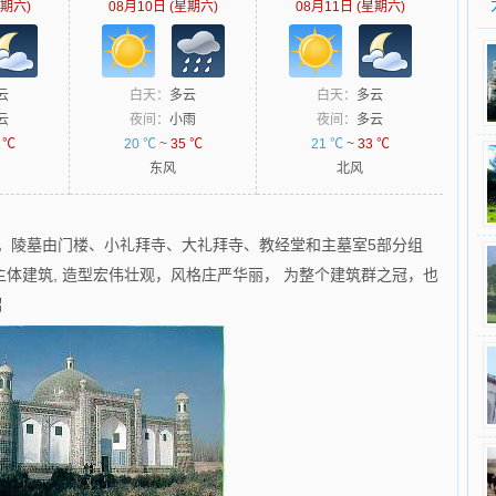
星期六)
08月10日 (星期六)
08月11日 (星期六)
云
白天：
多云
白天：
多云
云
夜间：
小雨
夜间：
多云
 ℃
20 ℃
~
35 ℃
21 ℃
~
33 ℃
东风
北风
。陵墓由门楼、小礼拜寺、大礼拜寺、教经堂和主墓室5部分组
体建筑, 造型宏伟壮观，风格庄严华丽， 为整个建筑群之冠，也
绍