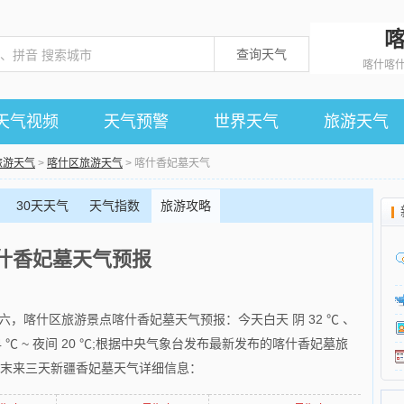
查询天气
喀什喀
天气视频
天气预警
世界天气
旅游天气
旅游天气
>
喀什区旅游天气
> 喀什香妃墓天气
30天天气
天气指数
旅游攻略
什香妃墓天气预报
月廿六，喀什区旅游景点喀什香妃墓天气预报：今天白天 阴 32 ℃ 、
34 ℃ ~ 夜间 20 ℃;根据中央气象台发布最新发布的喀什香妃墓旅
是末来三天新疆香妃墓天气详细信息：