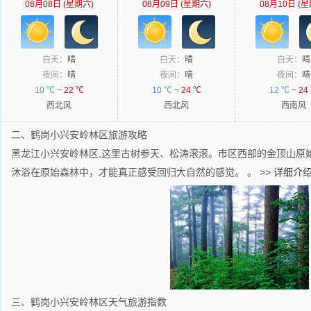
08月08日 (星期六)
08月09日 (星期六)
08月10日 (星
白天：
晴
白天：
晴
白天：
晴
夜间：
晴
夜间：
晴
夜间：
晴
10 ℃
~
22 ℃
10 ℃
~
24 ℃
12 ℃
~
24
西北风
西北风
西南风
二、鹤岗小兴安岭林区旅游攻略
黑龙江小兴安岭林区,这里古树参天、松涛滚滚。市区西部的金顶山原
沐浴在原始森林中，才能真正感受回归大自然的感觉。 。
>>
详细介
三、鹤岗小兴安岭林区天气旅游指数