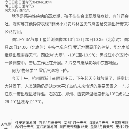
今日日出日落时间:04:04/18:44
明日日出日落时间:/
风力风向:西北风
秋季是感染性疾病的高发期，孩子往往会出现发烧症状，有时还会
吐、腹泻等其他异常表现?鹤岗小兴安岭林区天气降雪给交通出行带来
公路封闭。
图1.FY-3A气象卫星监测图像2013年12月20日10:35（北京时）图
月20日14:00（北京时）中央气象台讯 受近地面高压的控制，华北
继续出现雾霾天气。四级为“大寒”，-10℃至-19.9℃；黑龙江小兴
一步调查中，善后工作正在开展。2.冷空气继续影响中东部地区。
何为“物候学”？雪后气温将下降。
今天上午，杭州雨渐止转阴到多云，下午起天空就放晴了，感觉比
大背景下，人类活动仍是决定太平洋岛屿未来命运的重要因素之一;与
江汉一带出现显著降温，石家庄、郑州、西安降温幅度都达10℃或以
29.2℃猛烈降至17℃。
迁安旅游地图
西乡3月份天气
亳州1月份天气
淳化6月天气
日喀则市旅
天气导
始2月份天气
宜兴旅游地图
陕西天气预报15天
盘锦2月份天气
无棣2月