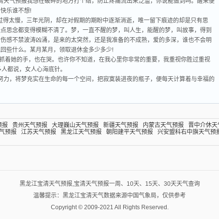
清天气预报我想在破碎的地方打个结，防止疼痛流出来泛滥，你说能做到吗。醒来便
快乐谁不想!
间过得太慢，三年光阴，却在对假期的期盼中逐渐消逝，唯一留下痕迹的却是只有思
一点思念都变得模糊不清了。梦，一直不醒的梦，叫人生，能醒的梦，叫故事，得到
，伤感不禁波涛凶涌，是来的太突然，还是我准备的不成熟，爱的多深，谁也不会明
回些什么。某月某月，领取退休金多少多少!
。他抓着她的手，也在哭。也许你不知道，在我心里你非常的重要，我重视你胜过重视
很多人都说，女人心海底针。
努力，将梦充实在生命的每一个空间，把寂寞装进夜的瓶子，便每天计算着与幸福的
预报
贵州天气预报
大理巍山天气预报
新疆天气预报
内蒙古天气预报
晋中介休天
气预报
江苏天气预报
黑龙江天气预报
朝阳建平天气预报
兴安盟科右中旗天气预
黑龙江宝清天气预报,宝清天气预报一周、10天、15天、30天天气查询
温馨提示：黑龙江宝清天气数据来源中国气象局，仅供参考
Copyright © 2009-2021 All Rights Reserved.