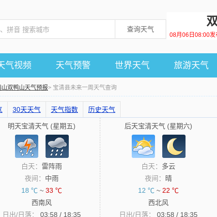
查询天气
08月06日08:0
天气视频
天气预警
世界天气
旅游天气
鸭山双鸭山天气预报
> 宝清县未来一周天气查询
气
30天天气
天气指数
历史天气
明天宝清天气 (星期五)
后天宝清天气 (星期六)
白天：
雷阵雨
白天：
多云
夜间：
中雨
夜间：
晴
18 ℃
~
33 ℃
12 ℃
~
22 ℃
西南风
西北风
日出/日落：
03:58 / 18:35
日出/日落：
03:58 / 18:35