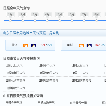
日照全年天气查询
1月
2月
3月
4月
5月
6月
7月
8月
山东日照市周边城市天气预报一周查询
菏泽
35℃
/
25℃
聊城
34℃
/
2
日照市节日天气预报查询
日照元旦天气
日照春节天气
日照元宵天气
日照植树节天气
日照清明节天气
日照五一天气
日照七夕节天气
日照教师节天气
日照国庆节天气
日照中秋节天气
山东日照天气预报相关查询
日照今天气温
日照旅游天气
东港天气一周
岚