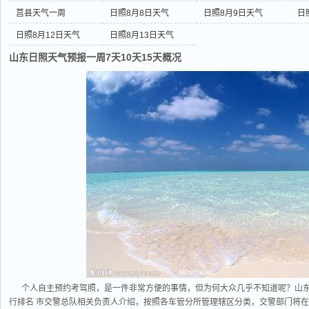
莒县天气一周
日照8月8日天气
日照8月9日天气
日
日照8月12日天气
日照8月13日天气
山东日照天气预报一周7天10天15天概况
个人自主预约考驾照，是一件非常方便的事情，但为何大众几乎不知道呢？山东
行排名 市交警总队相关负责人介绍，按照各车管分所管理辖区分类，交警部门将在