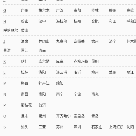
G
广州
格尔木
广汉
贵阳
桂林
赣州
高雄
H
哈密
汉中
海拉尔
杭州
合肥
和田
呼和
呼伦贝尔
黄山
J
酒泉
井冈山
九寨沟
嘉峪关
锦州
济宁
佳木
景洪
晋江
济南
K
喀什
库尔勒
库车
克拉玛依
昆明
L
拉萨
洛阳
连云港
临沂
柳州
兰州
丽江
M
梅县
牡丹江
绵阳
N
南昌
南阳
南宁
宁波
南充
P
攀枝花
普洱
Q
且末
衢州
齐齐哈尔
秦皇岛
青岛
S
汕头
三亚
苏州
深圳
石家庄
上海虹桥
沈阳