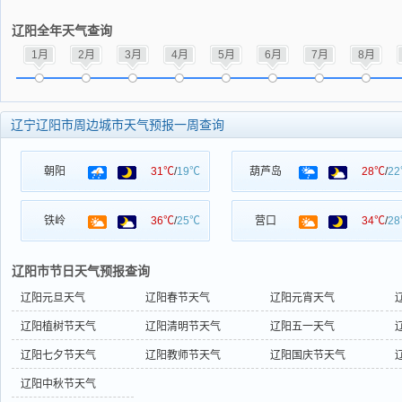
辽阳全年天气查询
1月
2月
3月
4月
5月
6月
7月
8月
辽宁辽阳市周边城市天气预报一周查询
朝阳
31℃
/
19℃
葫芦岛
28℃
/
2
铁岭
36℃
/
25℃
营口
34℃
/
2
辽阳市节日天气预报查询
辽阳元旦天气
辽阳春节天气
辽阳元宵天气
辽阳植树节天气
辽阳清明节天气
辽阳五一天气
辽阳七夕节天气
辽阳教师节天气
辽阳国庆节天气
辽阳中秋节天气