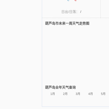
日出/日落：
/
葫芦岛市未来一周天气走势图
葫芦岛全年天气查询
1月
2月
3月
4月
5月