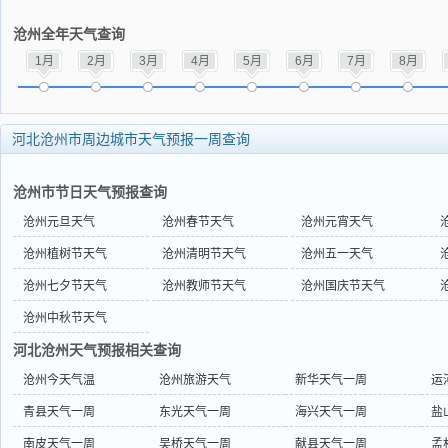
沧州全年天气查询
1月
2月
3月
4月
5月
6月
7月
8月
河北沧州市周边城市天气预报一周查询
沧州市节日天气预报查询
沧州元旦天气
沧州春节天气
沧州元宵天气
沧州植树节天气
沧州清明节天气
沧州五一天气
沧州七夕节天气
沧州教师节天气
沧州国庆节天气
沧州中秋节天气
河北沧州天气预报相关查询
沧州今天气温
沧州旅游天气
新华天气一周
运
青县天气一周
东光天气一周
海兴天气一周
盐
南皮天气一周
吴桥天气一周
献县天气一周
孟