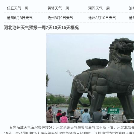
任丘天气一周
黄骅天气一周
河间天气一周
沧
沧州8月8日天气
沧州8月9日天气
沧州8月10日天气
沧
河北沧州天气预报一周7天10天15天概况
其它海域天气海况条件较好；河北沧州天气预报随着气温不断下降，河北北部先
15分，启动昆明机场大面积航班延误应急预案三级响应。连扮演“雪姨”的演员王