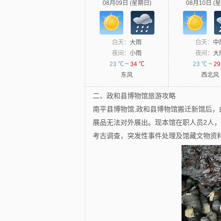
08月09日 (星期日)
08月10日 (
白天：
大雨
白天：
中
夜间：
小雨
夜间：
大
23 ℃
~
34 ℃
23 ℃
~
29
东风
西北风
二、政和县博物馆旅游攻略
南平县博物馆,政和县博物馆搬迁新馆后
展品无法对外展出。现本馆在职人员2人
考古调查，突发性事件处理及馆藏文物资