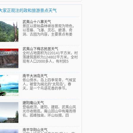
大家正观注的政和旅游景点天气
武夷山十八寨天气
景区以原始森林峡谷景观为特色，
以苍藤、飞瀑、灵石、碧潭、奇
洞、古园为内容，主要景点有姜
武夷山下梅古民居天气
全村占地面积为220141平方米，村
落建筑面积为124802平方米。全村
现有人口2000多人，有村民5
南平大洲岛天气
依山傍水，岛上四季常青，气候宜
人，被誉为闽北的“太阳岛”。春
天，是一个鸟语花香的季节。
建阳庵山天气
登临绝顶，建阳、建瓯、武夷山风
光尽收眼底。庵山因山中有庵而得
名。孤峰独耸，环山似揖，四
南平华阳山天气