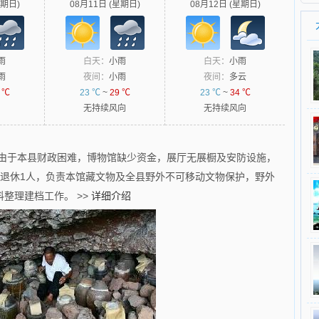
星期日)
08月11日 (星期日)
08月12日 (星期日)
雨
白天：
小雨
白天：
小雨
雨
夜间：
小雨
夜间：
多云
 ℃
23 ℃
~
29 ℃
23 ℃
~
34 ℃
无持续风向
无持续风向
，由于本县财政困难，博物馆缺少资金，展厅无展橱及安防设施，
，退休1人，负责本馆藏文物及全县野外不可移动文物保护，野外
料整理建档工作。
>>
详细介绍