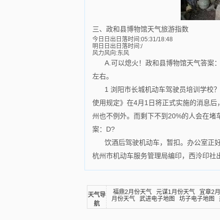
三、政和县博物馆天气旅游指数
今日日出日落时间:05:31/18:48
明日日出日落时间:/
风力风向:东风
A.可以熄火！政和县博物馆天气答案：
左右。
1 浏阳市长城机动车驾驶员培训学校
使用规定》在4月1日将正式实施的消息
州也不例外。而剩下不到20%的人会在
案：D?
饮酒后驾驶机动车，暂扣。办公室正
杭州市机动车服务管理局编印，西泠印社
福鼎2月份天气
元谋1月份天气
宜章2
天气导
月份天气
武进电子地图
坊子电子地图
航