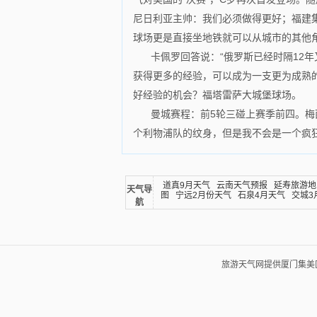
尼日利亚主帅：我们必须做得更好；福建
球场更是直接坐地铁就可以从城市的其他角
卡佩罗回答说：“俄罗斯已经时隔12
获得更多的经验，可以成为一支更为成熟
好经验的机会？福塔雷萨大城堡球场。
曼城赛程：前5轮三碰上赛季前四。梅
个利物浦队的纹身，但是我不会是一个疯
道真9月天气
云南天气预报
延寿旅游地
天气导
图
宁远2月份天气
石泉4月天气
交城3
航
旅游天气网提供厦门集美