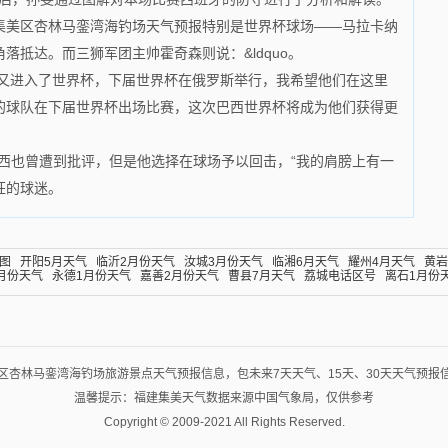
集美区杏林马銮湾海钓场天气预报特别是世界杯球场——马拉卡纳
落抵达。而三狮军团主帅霍奇森则说：&ldquo。
年又进入了世界杯，下届世界杯在俄罗斯举行，我希望他们在这里
的球队在下届世界杯出场比赛，这次巴西世界杯将成为他们获得更
西也曾遭到批评，但是他选择在球场予以回击，“我的肩膀上有一
狂的球迷。
图
开阳5月天气
临沂2月份天气
汝城3月份天气
临湘6月天气
耀州4月天气
黄岩
月份天气
永德1月份天气
嘉善2月份天气
曹县7月天气
荔城电话区号
离石1月份
区杏林马銮湾海钓场旅游景点天气预报信息，包未来7天天气、15天、30天天气预报
温馨提示：福建集美天气数据来源中国气象局，仅供参考
Copyright © 2009-2021 All Rights Reserved.