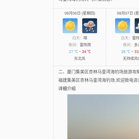
08月06日 (星期四)
08月07日 (
白天：
晴
白天：
雷
夜间：
雷阵雨
夜间：
多
27 ℃
~
34 ℃
26 ℃
~
33
东北风
无持续风
二、厦门集美区杏林马銮湾海钓场旅游攻
福建集美区杏林马銮湾海钓场,欢迎致电咨询：882
详细介绍