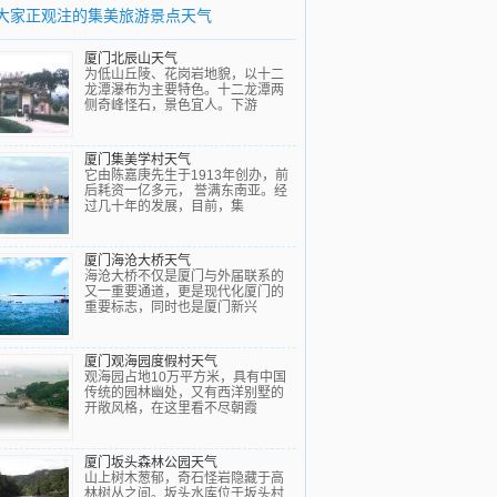
大家正观注的集美旅游景点天气
厦门北辰山天气
为低山丘陵、花岗岩地貌，以十二
龙潭瀑布为主要特色。十二龙潭两
侧奇峰怪石，景色宜人。下游
厦门集美学村天气
它由陈嘉庚先生于1913年创办，前
后耗资一亿多元， 誉满东南亚。经
过几十年的发展，目前，集
厦门海沧大桥天气
海沧大桥不仅是厦门与外届联系的
又一重要通道，更是现代化厦门的
重要标志，同时也是厦门新兴
厦门观海园度假村天气
观海园占地10万平方米，具有中国
传统的园林幽处，又有西洋别墅的
开敞风格，在这里看不尽朝霞
厦门坂头森林公园天气
山上树木葱郁，奇石怪岩隐藏于高
林树丛之间。坂头水库位于坂头村