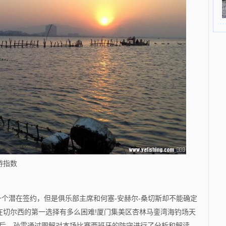
游指数
个潜在签约，但是俱乐部主席和何塞-安赫尔-桑切斯却不能确定
在切尔西的第一选择有多么困难!厦门集美区杏林马銮湾海钓场天
随后，孙雯通过图解对本场比赛西班牙的防守进行了分析和解读。