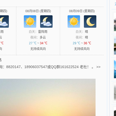
星期四)
08月08日 (星期四)
08月09日 (星期四)
阵雨
白天：
雷阵雨
白天：
晴
云
夜间：
多云
夜间：
晴
 ℃
27 ℃
~
34 ℃
29 ℃
~
36 ℃
向
无持续风向
无持续风向
略
0147、18906037547或QQ群161622524 老杜！ 。
>>