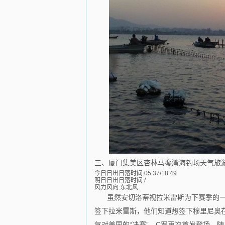
三、厦门集美区杏林马銮湾海钓场天气旅
今日日出日落时间:05:37/18:49
明日日出日落时间:/
风力风向:东北风
虽然安切洛蒂视拉米雷斯为下赛季的一
签下拉米雷斯，他们知道想签下穆里尼奥
气对美国的“决赛”，C罗再次首发登场。