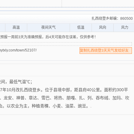
扎西绕登乡邮编：860500
高温
夜间天气
低温
风向
风力
预报一周前3天为准确预报，后4天可能存在误差，仅供参考！
.com/town/52107/
复制扎西绕登3天天气发给好友
夜间，最低气温℃；
87年10月改扎西绕登乡。位于县境中部，距县府40公里。面积约300平
沙、龙安、神普、章达、雪巴、将热、朋嘎、扎、列、吞布绒、加玛、坎
会。以农业为主，种植青稞、小麦、油菜、豌豆。.