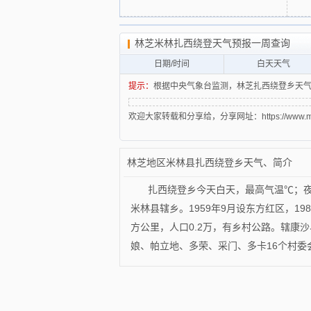
林芝米林扎西绕登天气预报一周查询
日期/时间
白天天气
提示：
根据中央气象台监测，林芝扎西绕登乡天气
欢迎大家转载和分享给，分享网址：https://www.mytxly
林芝地区米林县扎西绕登乡天气、简介
扎西绕登乡今天白天，最高气温℃；
米林县辖乡。1959年9月设东方红区，19
方公里，人口0.2万，有乡村公路。辖康
娘、帕立地、多荣、采门、多卡16个村委