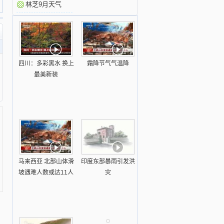
林芝9月天气
四川：多彩黑水 换上
霜降节气气温降
最美新装
马来西亚 北部山体滑
印度东部暴雨引发洪
坡遇难人数或达11人
灾