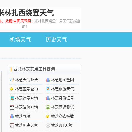
米林扎西绕登天气
0发布，数据:中国天气网；
米林扎西绕登一周天气预报查
询！
机场天气
历史天气
西藏林芝实用工具查询
林芝天气15天
林芝地图全图
林芝区号查询
林芝旅游天气
林芝违章查询
林芝身份证号
林芝油价查询
林芝网速测试
林芝气温
林芝穿衣指数
林芝历史天气
林芝8月天气