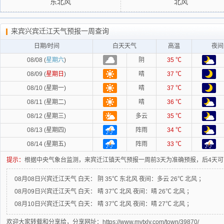
东北风
北风
来宾兴宾迁江天气预报一周查询
日期/时间
白天天气
高温
夜间
08/08 (
星期六
)
阴
35 ℃
08/09 (
星期日
)
晴
37 ℃
08/10 (星期一)
晴
37 ℃
08/11 (星期二)
晴
36 ℃
08/12 (星期三)
多云
35 ℃
08/13 (星期四)
阵雨
34 ℃
08/14 (星期五)
阵雨
33 ℃
提示：
根据中央气象台监测，来宾迁江镇天气预报一周前3天为准确预报，后4天
08月08日兴宾迁江天气
白天：
阴 35℃ 东北风
夜间：
多云 26℃ 北风 ；
08月09日兴宾迁江天气
白天：
晴 37℃ 北风
夜间：
晴 26℃ 北风 ；
08月10日兴宾迁江天气
白天：
晴 37℃ 北风
夜间：
晴 27℃ 北风 ；
欢迎大家转载和分享给，分享网址：https://www.mytxly.com/town/39870/