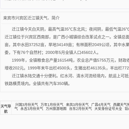
来宾市兴宾区迁江镇天气、简介
迁江镇今天白天阴，最高气温35℃东北风；夜间阴，最低气温26
迁江镇位于兴宾区西南部，是广西小城镇综合改革试点之一。全镇总面积为
亩，其中水田37252亩，旱地34149亩；有林面积2049公顷，其中水
委，下有76个自然村；2000年5月全镇人口45602人。
1999年，全镇粮食总产量16154吨，农业总产值5755万元，财政
增收202元。1999年末牛出栏4500头，生猪出栏46135头，羊出栏77
迁江镇水陆交通十分便利。红水河、清水河流经境内，航运上可抵
铁路横贯境内。全镇共有汽车350辆。
兴国3月份天气
万年1月份天气
来凤3月份天气
广昌4月天气
西藏天气
天气导
气
永吉3月份天气
万州旅游地图
台东2月份天气
大安身份证号大全
铅
航