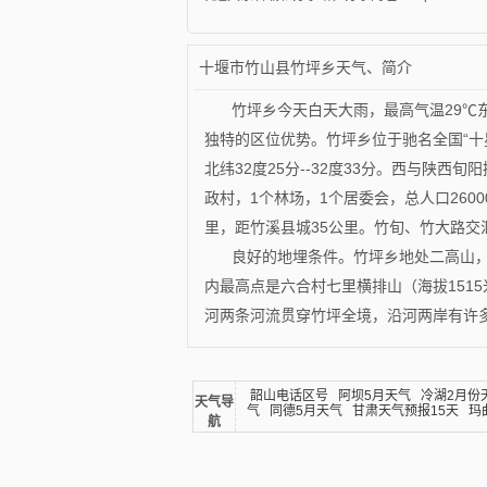
十堰市竹山县竹坪乡天气、简介
竹坪乡今天白天大雨，最高气温29℃
独特的区位优势。竹坪乡位于驰名全国“十星级
北纬32度25分--32度33分。西与陕
政村，1个林场，1个居委会，总人口260
里，距竹溪县城35公里。竹旬、竹大路交
良好的地埋条件。竹坪乡地处二高山，
内最高点是六合村七里横排山（海拔1515
河两条河流贯穿竹坪全境，沿河两岸有许
韶山电话区号
阿坝5月天气
冷湖2月份
天气导
气
同德5月天气
甘肃天气预报15天
玛
航