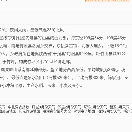
东风；夜间大雨，最低气温23℃北风；
”文明创建先进县竹山县的西北部，跨东径109度34分--109度46分
西旬阳接壤，南与竹溪县洛河乡交界，东接秦古镇，北抵大庙乡。下辖15个行
00人。乡政府所在地离陕西省“十强县”旬阳县99公里，距竹山县城91公
汇于竹坪，构成竹坪乡小“Y”型经济走廊。
属秦岭山系南部延伸部分。整个地势西高东低。平均坡度为36度。境
米）、最低点是凉水沟口（海拔520米），平均海拔800米。陈家河、安
多小冲积平原，主产水稻、玉米、小麦及豆杂。
天气
申扎穿衣指数
拜城3月份天气
即墨2月份天气
尼玛1月份天气
新安5月天气
曲旅游地图
庆元旅游地图
凌河身份证号大全
深圳电子地图
泗水2月份天气
嵊州