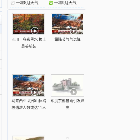
十堰8月天气
十堰9月天气
四川：多彩黑水 换上
霜降节气气温降
最美新装
马来西亚 北部山体滑
印度东部暴雨引发洪
坡遇难人数或达11人
灾