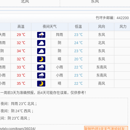
北风
东风
竹坪乡邮编：442200
高温
夜间天气
低温
风向
风力
大雨
29 ℃
阵雨
23 ℃
东风
阵雨
32 ℃
阴
24 ℃
北风
阴
34 ℃
阴
23 ℃
东风
阴
32 ℃
晴
20 ℃
东风
阵雨
33 ℃
小雨
22 ℃
东南风
小雨
33 ℃
小雨
23 ℃
东南风
小雨
35 ℃
晴
22 ℃
南风
一周前3天为准确预报，后4天可能存在误差，仅供参考！
风
夜间：
阵雨 23℃ 北风 ；
风
夜间：
阴 24℃ 西风 ；
夜间：
阴 23℃ 南风 ；
.com/town/36034/
复制竹坪3天天气发给好友