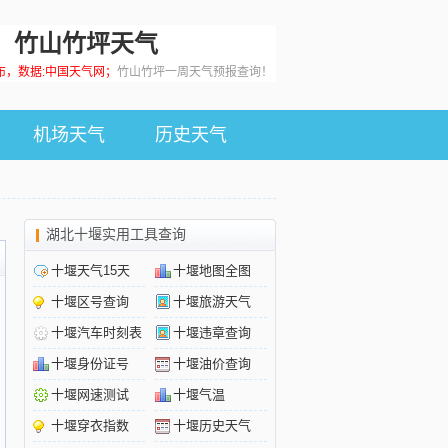
竹山竹坪天气
0发布，数据:中国天气网；
竹山竹坪一周天气预报查询！
机场天气
历史天气
湖北十堰实用工具查询
十堰天气15天
十堰地图全图
十堰区号查询
十堰旅游天气
十堰汽车时刻表
十堰违章查询
十堰身份证号
十堰油价查询
十堰网速测试
十堰气温
十堰穿衣指数
十堰历史天气