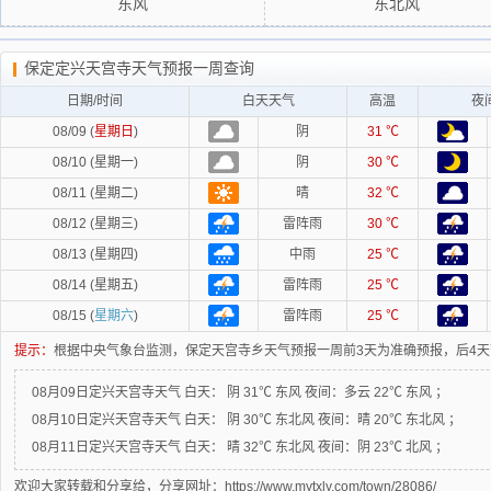
东风
东北风
保定定兴天宫寺天气预报一周查询
日期/时间
白天天气
高温
夜
08/09 (
星期日
)
阴
31 ℃
08/10 (星期一)
阴
30 ℃
08/11 (星期二)
晴
32 ℃
08/12 (星期三)
雷阵雨
30 ℃
08/13 (星期四)
中雨
25 ℃
08/14 (星期五)
雷阵雨
25 ℃
08/15 (
星期六
)
雷阵雨
25 ℃
提示：
根据中央气象台监测，保定天宫寺乡天气预报一周前3天为准确预报，后4
08月09日定兴天宫寺天气
白天：
阴 31℃ 东风
夜间：
多云 22℃ 东风 ；
08月10日定兴天宫寺天气
白天：
阴 30℃ 东北风
夜间：
晴 20℃ 东北风 ；
08月11日定兴天宫寺天气
白天：
晴 32℃ 东北风
夜间：
阴 23℃ 北风 ；
欢迎大家转载和分享给，分享网址：https://www.mytxly.com/town/28086/