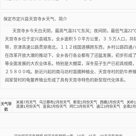
保定市定兴县天宫寺乡天气、简介
天宫寺乡今天白天阴，最高气温31℃东风；夜间阴，最低气温22
天宫寺乡位于定兴县城东，全乡面积５０平方公里，３.５万人口，共
带，京津高速公路贯穿南北，１１２线国道横跨东西，乡村公路四通
在改革开放大潮的推动下，全乡各行各业都有了迅猛发展，初步形成
等全面发展的大农业体系。特别是大棚菜，深冬茄子生产已初具规模
２５８００吨。新近兴起的南马坊村苗圃种植业、天宫寺村的奶牛养
阎家营村的龟鳖养殖业形成了具有天宫寺特色的新型现代化体系。
米易7月天气
乌兰察布2月份天气
新安2月份天气
西峰2月份天气
关岭
天气导
涟源1月份天气
宜良2月份天气
同仁3月份天气
涵江3月份天气
全南2
航