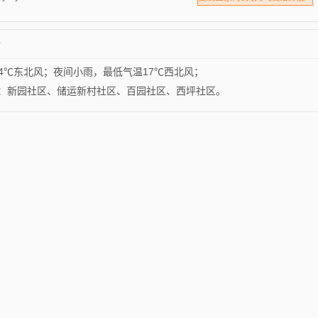
介
4℃东北风；夜间小雨，最低气温17℃西北风；
个社区：新园社区、储运新村社区、百园社区、西坪社区。