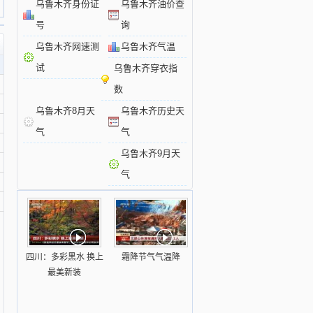
乌鲁木齐身份证
乌鲁木齐油价查
号
询
乌鲁木齐网速测
乌鲁木齐气温
试
乌鲁木齐穿衣指
数
乌鲁木齐8月天
乌鲁木齐历史天
气
气
乌鲁木齐9月天
气
四川：多彩黑水 换上
霜降节气气温降
最美新装