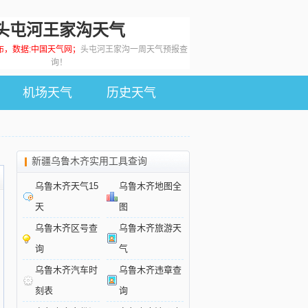
头屯河王家沟天气
0发布，数据:中国天气网；
头屯河王家沟一周天气预报查
询！
机场天气
历史天气
新疆乌鲁木齐实用工具查询
乌鲁木齐天气15
乌鲁木齐地图全
天
图
乌鲁木齐区号查
乌鲁木齐旅游天
询
气
乌鲁木齐汽车时
乌鲁木齐违章查
刻表
询