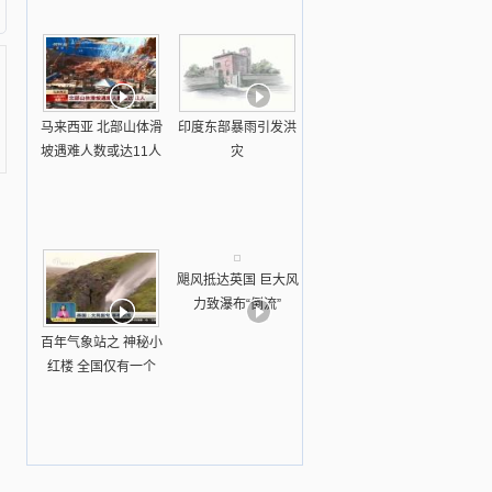
马来西亚 北部山体滑
印度东部暴雨引发洪
坡遇难人数或达11人
灾
飓风抵达英国 巨大风
力致瀑布“倒流”
百年气象站之 神秘小
红楼 全国仅有一个