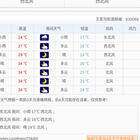
西北风
西北风
王家沟街道邮编：830068
高温
夜间天气
低温
风向
风力
小雨
24 ℃
小雨
17 ℃
东北风
小雨
27 ℃
多云
18 ℃
西北风
多云
29 ℃
晴
19 ℃
西北风
晴
34 ℃
多云
20 ℃
北风
多云
34 ℃
多云
23 ℃
北风
晴
34 ℃
晴
23 ℃
北风
晴
34 ℃
多云
24 ℃
北风
天气预报一周前3天为准确预报，后4天可能存在误差，仅供参考！
 东北风
夜间：
小雨 17℃ 西北风 ；
 西北风
夜间：
多云 18℃ 西北风 ；
 西北风
夜间：
晴 19℃ 北风 ；
.com/town/25640/
复制王家沟3天天气发给好友