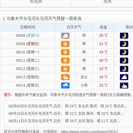
东北风
北风
乌鲁木齐头屯河头屯河天气预报一周查询
日期/时间
白天天气
高温
夜间
08/08 (
星期六
)
阴
29 ℃
08/09 (
星期日
)
晴
31 ℃
08/10 (星期一)
晴
34 ℃
08/11 (星期二)
晴
36 ℃
08/12 (星期三)
晴
33 ℃
08/13 (星期四)
多云
34 ℃
08/14 (星期五)
小雨
33 ℃
提示：
根据中央气象台监测，乌鲁木齐头屯河街道天气预报一周前3天为准确预报
08月09日头屯河头屯河天气
白天：
阴 29℃ 东北风
夜间：
晴 20℃ 西北风 ；
08月10日头屯河头屯河天气
白天：
晴 31℃ 北风
夜间：
晴 20℃ 东北风 ；
08月11日头屯河头屯河天气
白天：
晴 34℃ 北风
夜间：
晴 21℃ 北风 ；
欢迎大家转载和分享给，分享网址：https://www.mytxly.com/town/25637/