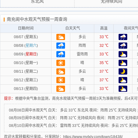
东北风
无持续风向
南充阆中水观天气预报一周查询
日期/时间
白天天气
高温
夜间天
08/07 (星期五)
多云
33 ℃
08/08 (
星期六
)
阵雨
32 ℃
08/09 (
星期日
)
雷阵雨
33 ℃
08/10 (星期一)
晴
35 ℃
08/11 (星期二)
多云
37 ℃
08/12 (星期三)
晴
37 ℃
08/13 (星期四)
多云
33 ℃
提示：
根据中央气象台监测，南充水观镇天气预报一周前3天为准确预报，后4天
08月08日阆中水观天气
白天：
多云 33℃ 东北风
夜间：
阵雨 25℃ 无持续风向 
08月09日阆中水观天气
白天：
阵雨 32℃ 无持续风向
夜间：
阵雨 25℃ 无持续
08月10日阆中水观天气
白天：
雷阵雨 33℃ 无持续风向
夜间：
多云 25℃ 无持
欢迎大家转载和分享给，分享网址：https://www.mytxly.com/town/18438/