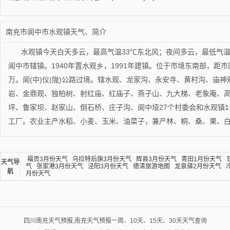
南充市阆中市水观镇天气、简介
水观镇今天白天多云，最高气温33℃东北风；夜间多云，最低气温
阆中市辖镇。1940年置水观乡，1991年建镇。位于市境东南部，距市区
万。阆(中)仪(陇)公路过境。辖水观、龙家沟、永安寺、黄村沟、庙
岩、金鼎观、独柏树、射红庙、红庙子、燕子山、九大梯、老象庵、
坪、鲁家坝、赵家山、倒石桥、庄子沟、阆中垭27个村委会和水观镇
工厂。农业主产水稻、小麦、玉米、油菜子，兼产林、桐、桑、果、
福贡3月份天气
乌拉特后旗3月份天气
辉县3月份天气
青田1月份天气
天气导
气
张家港3月份天气
泾阳3月份天气
德清旅游地图
龙泉驿2月份天气
航
月份天气
四川南充天气预报,南充天气预报一周、10天、15天、30天天气查询