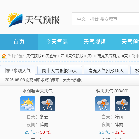
首页
今天气温
天气视频
天气预
当前位置：
天气预报15天查询
>
四川天气预报10天
> >
南充天气预报10天
>
阆
阆中水观天气
阆中天气预报15天
南充天气预报15天
2026-08-08 南充阆中水观镇末来三天天气预报
水观镇今天天气
明天天气 (08/09)
白天：
多云
白天：
阵雨
夜间：
阵雨
夜间：
阵雨
25 ℃
~
33 ℃
25 ℃
~
32 ℃