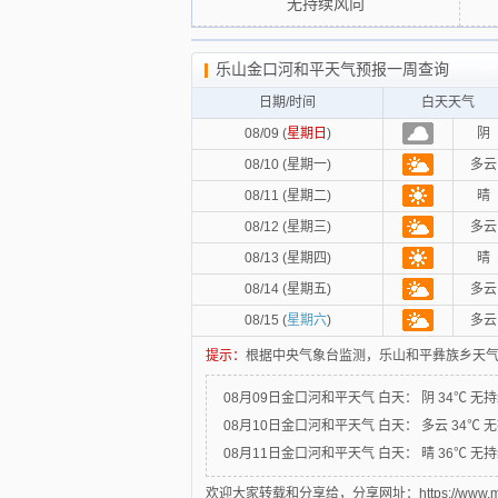
无持续风向
乐山金口河和平天气预报一周查询
日期/时间
白天天气
08/09 (
星期日
)
阴
08/10 (星期一)
多云
08/11 (星期二)
晴
08/12 (星期三)
多云
08/13 (星期四)
晴
08/14 (星期五)
多云
08/15 (
星期六
)
多云
提示：
根据中央气象台监测，乐山和平彝族乡天气
08月09日金口河和平天气
白天：
阴 34℃ 无
08月10日金口河和平天气
白天：
多云 34℃ 
08月11日金口河和平天气
白天：
晴 36℃ 无
欢迎大家转载和分享给，分享网址：https://www.mytxly