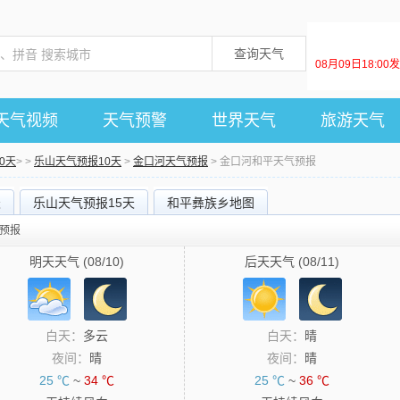
查询天气
08月09日18:0
天气视频
天气预警
世界天气
旅游天气
0天
> >
乐山天气预报10天
>
金口河天气预报
> 金口河和平天气预报
天
乐山天气预报15天
和平彝族乡地图
气预报
明天天气 (08/10)
后天天气 (08/11)
白天：
多云
白天：
晴
夜间：
晴
夜间：
晴
25 ℃
~
34 ℃
25 ℃
~
36 ℃