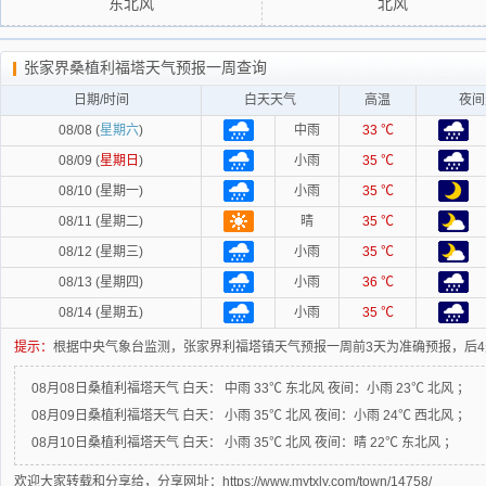
东北风
北风
张家界桑植利福塔天气预报一周查询
日期/时间
白天天气
高温
夜间
08/08 (
星期六
)
中雨
33 ℃
08/09 (
星期日
)
小雨
35 ℃
08/10 (星期一)
小雨
35 ℃
08/11 (星期二)
晴
35 ℃
08/12 (星期三)
小雨
35 ℃
08/13 (星期四)
小雨
36 ℃
08/14 (星期五)
小雨
35 ℃
提示：
根据中央气象台监测，张家界利福塔镇天气预报一周前3天为准确预报，后
08月08日桑植利福塔天气
白天：
中雨 33℃ 东北风
夜间：
小雨 23℃ 北风 ；
08月09日桑植利福塔天气
白天：
小雨 35℃ 北风
夜间：
小雨 24℃ 西北风 ；
08月10日桑植利福塔天气
白天：
小雨 35℃ 北风
夜间：
晴 22℃ 东北风 ；
欢迎大家转载和分享给，分享网址：https://www.mytxly.com/town/14758/