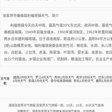
张家界市桑植县利福塔镇天气、简介
利福塔镇今天白天中雨，最高气温33℃东北风；夜间中雨，最低气
桑植县辖镇，1949年前属龙禧乡，1950年属河街区，1952年析置利福
两乡合并建利福塔镇。位于县境南部，距县府11公里。面积84平方公里
(顺)公路横贯全境。辖利福塔居委会和苦竹河、棉花垭、水洞、水儿
台、白蛇溪、三岔湾、赤溪、陈家溶、叶家湾、冒水溪、金家台、官
台22个村委会。乡镇企业有煤厂、机制砖、粮油加工等矿。农业主产
越西2月份天气
罗江4月天气
秀屿1月份天气
南华3月份天气
巴东1月
天气导
3月份天气
新昌2月份天气
德令哈旅游地图
彰化1月份天气
襄阳1月份
航
湖南张家界天气预报,张家界天气预报一周、10天、15天、30天天气查询
温馨提示：湖南张家界天气数据来源中国气象局，仅供参考