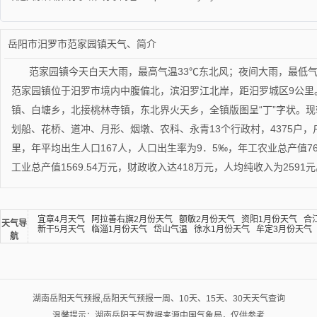
岳阳市汨罗市范家园镇天气、简介
范家园镇今天白天大雨，最高气温33℃东北风；夜间大雨，最低气
范家园镇位于汨罗市境内中腹偏北，滨汨罗江北岸，距汨罗城区9公里
镇、白塘乡，北接桃林寺镇，东北界火天乡，全镇版图呈“丁”字状。
划船、花桥、道冲、月形、烟墩、农科、永青13个行政村，4375户，户籍
里，年平均出生人口167人，人口出生率为9．5‰，年工农业总产值7664
工业总产值1569.54万元，财政收入达418万元，人均纯收入为2591
宜章4月天气
阿拉善右旗2月份天气
额敏2月份天气
资阳1月份天气
合
天气导
新干5月天气
临淄1月份天气
岱山气温
徐水1月份天气
牟定3月份天气
航
湖南岳阳天气预报,岳阳天气预报一周、10天、15天、30天天气查询
温馨提示：湖南岳阳天气数据来源中国气象局，仅供参考