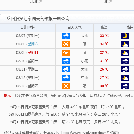
东北风
北风
岳阳汨罗范家园天气预报一周查询
日期/时间
白天天气
高温
夜间
08/07 (星期五)
大雨
33 ℃
08/08 (
星期六
)
晴
34 ℃
08/09 (
星期日
)
晴
32 ℃
08/10 (星期一)
小雨
31 ℃
08/11 (星期二)
大雨
26 ℃
08/12 (星期三)
中雨
27 ℃
08/13 (星期四)
晴
30 ℃
提示：
根据中央气象台监测，岳阳范家园镇天气预报一周前3天为准确预报，后4
08月08日汨罗范家园天气
白天：
大雨 33℃ 东北风
夜间：
晴 26℃ 北风 ；
08月09日汨罗范家园天气
白天：
晴 34℃ 北风
夜间：
多云 26℃ 北风 ；
08月10日汨罗范家园天气
白天：
晴 32℃ 北风
夜间：
多云 25℃ 北风 ；
欢迎大家转载和分享给，分享网址：https://www.mytxly.com/town/14361/