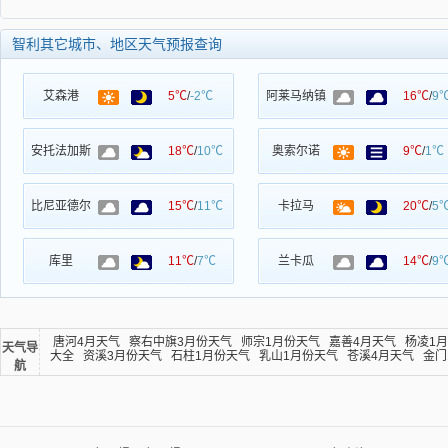
智利其它城市、地区天气预报查询
艾森港
5℃
/
-2℃
阿莱马纳镇
16℃
/
9
安托法加斯
18℃
/
10℃
奥索尔诺
9℃
/
1℃
比尼亚德尔
15℃
/
11℃
卡拉马
20℃
/
5
库里
11℃
/
7℃
兰卡瓜
14℃
/
9
唐河4月天气
察右中旗3月份天气
师宗1月份天气
嘉善4月天气
杨凌1
天气导
大全
资溪3月份天气
石柱1月份天气
乳山1月份天气
苍溪4月天气
金门
航