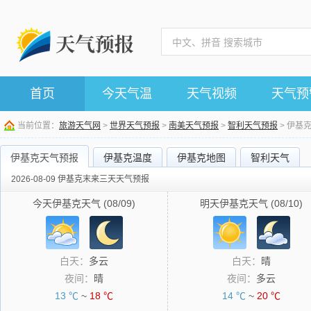
首页
今天气温
天气视频
天气预
当前位置：
旅游天气网
>
世界天气预报
>
南美天气预报
>
智利天气预报
> 伊基
伊基克天气预报
伊基克温度
伊基克地图
智利天气
2026-08-09 伊基克末来三天天气预报
今天伊基克天气 (08/09)
明天伊基克天气 (08/10)
白天：
多云
白天：
晴
夜间：
晴
夜间：
多云
13 ℃
~
18 ℃
14 ℃
~
20 ℃