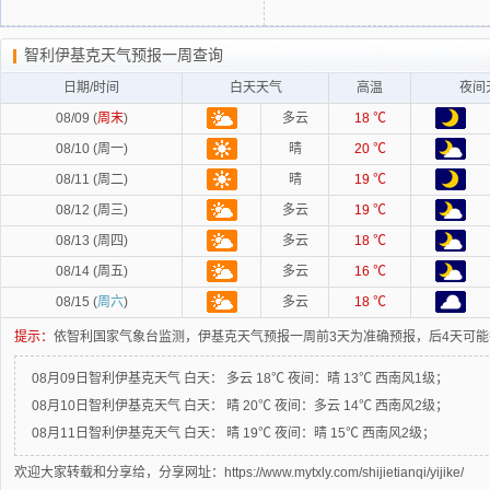
智利伊基克天气预报一周查询
日期/时间
白天天气
高温
夜间
08/09 (
周末
)
多云
18 ℃
08/10 (周一)
晴
20 ℃
08/11 (周二)
晴
19 ℃
08/12 (周三)
多云
19 ℃
08/13 (周四)
多云
18 ℃
08/14 (周五)
多云
16 ℃
08/15 (
周六
)
多云
18 ℃
提示：
依智利国家气象台监测，伊基克天气预报一周前3天为准确预报，后4天可
08月09日智利伊基克天气
白天：
多云 18℃
夜间：
晴 13℃ 西南风1级；
08月10日智利伊基克天气
白天：
晴 20℃
夜间：
多云 14℃ 西南风2级；
08月11日智利伊基克天气
白天：
晴 19℃
夜间：
晴 15℃ 西南风2级；
欢迎大家转载和分享给，分享网址：https://www.mytxly.com/shijietianqi/yijike/