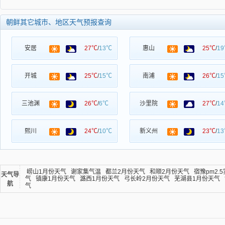
朝鲜其它城市、地区天气预报查询
安居
27℃
/
13℃
惠山
25℃
/
1
开城
25℃
/
15℃
南浦
26℃
/
1
三池渊
26℃
/
6℃
沙里院
27℃
/
1
熙川
24℃
/
10℃
新义州
23℃
/
1
崂山1月份天气
谢家集气温
都兰2月份天气
和顺2月份天气
宿豫pm2.
天气导
气
镇康1月份天气
潞西1月份天气
弓长岭2月份天气
芜湖县1月份天气
航
气