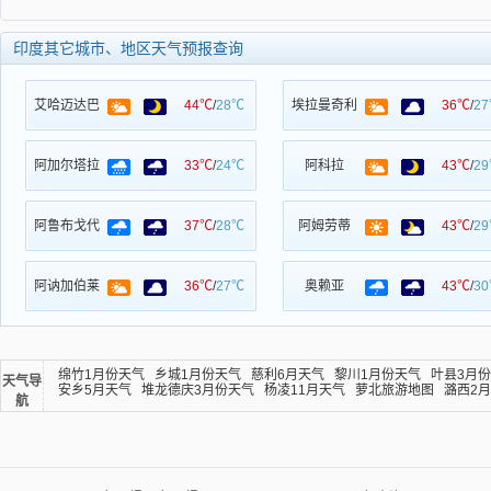
印度其它城市、地区天气预报查询
艾哈迈达巴
44℃
/
28℃
埃拉曼奇利
36℃
/
2
阿加尔塔拉
33℃
/
24℃
阿科拉
43℃
/
2
阿鲁布戈代
37℃
/
28℃
阿姆劳蒂
43℃
/
2
阿讷加伯莱
36℃
/
27℃
奥赖亚
43℃
/
3
绵竹1月份天气
乡城1月份天气
慈利6月天气
黎川1月份天气
叶县3月
天气导
安乡5月天气
堆龙德庆3月份天气
杨凌11月天气
萝北旅游地图
潞西2
航