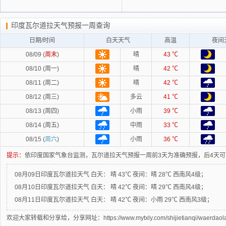
印度瓦尔道拉天气预报一周查询
日期/时间
白天天气
高温
夜间
08/09 (
周末
)
晴
43 ℃
08/10 (周一)
晴
42 ℃
08/11 (周二)
晴
42 ℃
08/12 (周三)
多云
41 ℃
08/13 (周四)
小雨
39 ℃
08/14 (周五)
中雨
33 ℃
08/15 (
周六
)
小雨
36 ℃
提示：
依印度国家气象台监测，瓦尔道拉天气预报一周前3天为准确预报，后4天
08月09日印度瓦尔道拉天气
白天：
晴 43℃
夜间：
晴 28℃ 西南风4级；
08月10日印度瓦尔道拉天气
白天：
晴 42℃
夜间：
晴 29℃ 西南风4级；
08月11日印度瓦尔道拉天气
白天：
晴 42℃
夜间：
小雨 29℃ 西南风3级；
欢迎大家转载和分享给，分享网址：https://www.mytxly.com/shijietianqi/waerdaola