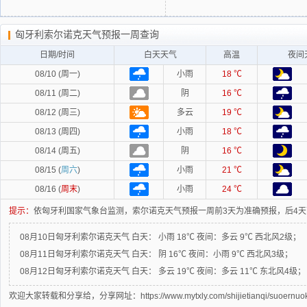
匈牙利索尔诺克天气预报一周查询
日期/时间
白天天气
高温
夜间
08/10 (周一)
小雨
18 ℃
08/11 (周二)
阴
16 ℃
08/12 (周三)
多云
19 ℃
08/13 (周四)
小雨
18 ℃
08/14 (周五)
阴
16 ℃
08/15 (
周六
)
小雨
21 ℃
08/16 (
周末
)
小雨
24 ℃
提示：
依匈牙利国家气象台监测，索尔诺克天气预报一周前3天为准确预报，后4
08月10日匈牙利索尔诺克天气
白天：
小雨 18℃
夜间：
多云 9℃ 西北风2级；
08月11日匈牙利索尔诺克天气
白天：
阴 16℃
夜间：
小雨 9℃ 西北风3级；
08月12日匈牙利索尔诺克天气
白天：
多云 19℃
夜间：
多云 11℃ 东北风4级；
欢迎大家转载和分享给，分享网址：https://www.mytxly.com/shijietianqi/suoernuok