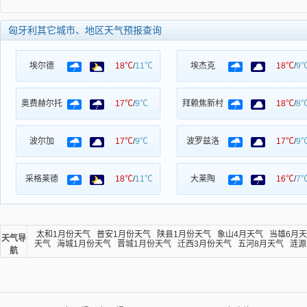
匈牙利其它城市、地区天气预报查询
埃尔德
18℃
/
11℃
埃杰克
18℃
/
9
奥费赫尔托
17℃
/
9℃
拜赖焦新村
18℃
/
8
波尔加
17℃
/
9℃
波罗兹洛
17℃
/
9
采格莱德
18℃
/
11℃
大莱陶
16℃
/
7
太和1月份天气
普安1月份天气
陕县1月份天气
象山4月天气
当雄6月
天气导
天气
海城1月份天气
晋城1月份天气
迁西3月份天气
五河8月天气
涟源
航