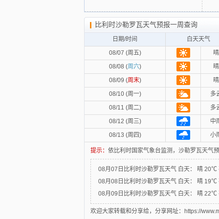
比利时沙勒罗瓦天气预报一周查询
日期/时间
白天天气
08/07 (周五)
晴
08/08 (
周六
)
晴
08/09 (
周末
)
晴
08/10 (周一)
多
08/11 (周二)
多
08/12 (周三)
中
08/13 (周四)
小
提示：
依比利时国家气象台监测，沙勒罗瓦天气预
08月07日比利时沙勒罗瓦天气
白天：
晴 20℃
08月08日比利时沙勒罗瓦天气
白天：
晴 19℃
08月09日比利时沙勒罗瓦天气
白天：
晴 22℃
欢迎大家转载和分享给，分享网址：https://www.mytxly.co