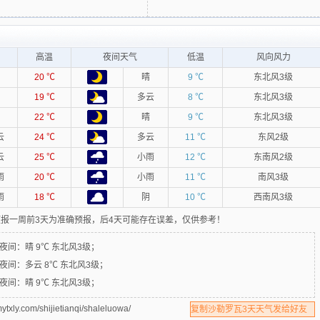
高温
夜间天气
低温
风向风力
20 ℃
晴
9 ℃
东北风3级
19 ℃
多云
8 ℃
东北风3级
22 ℃
晴
9 ℃
东北风3级
云
24 ℃
多云
11 ℃
东风2级
云
25 ℃
小雨
12 ℃
东南风2级
雨
20 ℃
小雨
11 ℃
南风3级
雨
18 ℃
阴
10 ℃
西南风3级
报一周前3天为准确预报，后4天可能存在误差，仅供参考！
夜间：
晴 9℃ 东北风3级；
夜间：
多云 8℃ 东北风3级；
夜间：
晴 9℃ 东北风3级；
m/shijietianqi/shaleluowa/
复制沙勒罗瓦3天天气发给好友