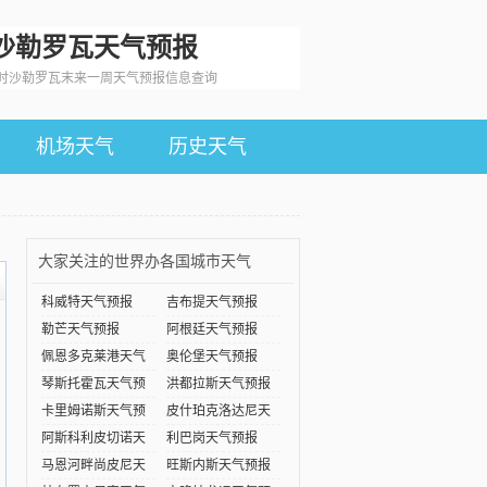
沙勒罗瓦天气预报
时沙勒罗瓦末来一周天气预报信息查询
机场天气
历史天气
大家关注的世界办各国城市天气
科威特天气预报
吉布提天气预报
勒芒天气预报
阿根廷天气预报
佩恩多克莱港天气
奥伦堡天气预报
预报
琴斯托霍瓦天气预
洪都拉斯天气预报
报
卡里姆诺斯天气预
皮什珀克洛达尼天
报
气预
阿斯科利皮切诺天
利巴岗天气预报
气预
马恩河畔尚皮尼天
旺斯内斯天气预报