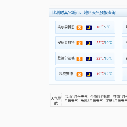
比利时其它城市、地区天气预报查询
埃尔森博恩
18℃
/
7℃
安德莱赫特
22℃
/
10℃
登德尔蒙德
22℃
/
10℃
科克赛德
19℃
/
12℃
福山1月份天气
合作旅游地图
苍南1月
天气导
月份天气
乐陵3月份天气
突泉1月份天
航