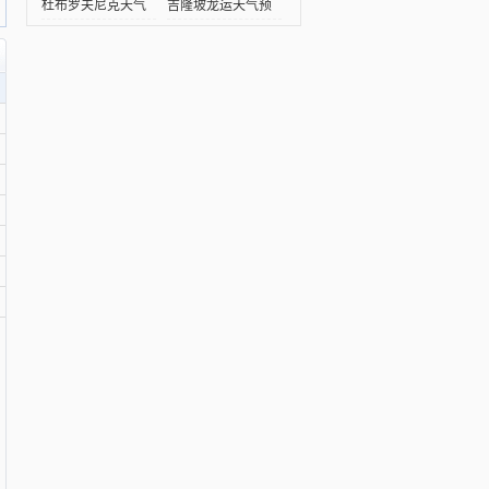
气预
杜布罗夫尼克天气
吉隆坡龙运天气预
预报
报