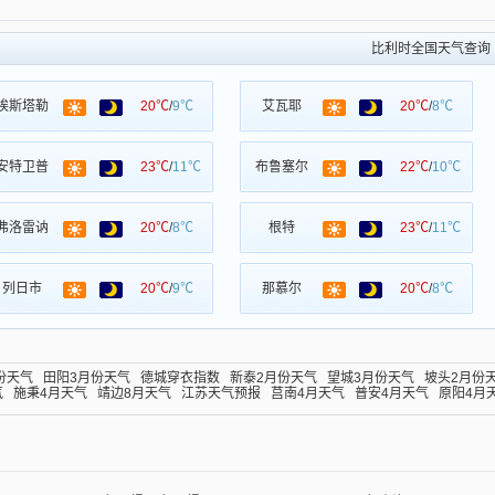
比利时全国天气查询
埃斯塔勒
20℃
/
9℃
艾瓦耶
20℃
/
8℃
安特卫普
23℃
/
11℃
布鲁塞尔
22℃
/
10℃
弗洛雷讷
20℃
/
8℃
根特
23℃
/
11℃
列日市
20℃
/
9℃
那慕尔
20℃
/
8℃
份天气
田阳3月份天气
德城穿衣指数
新泰2月份天气
望城3月份天气
坡头2月份
气
施秉4月天气
靖边8月天气
江苏天气预报
莒南4月天气
普安4月天气
原阳4月