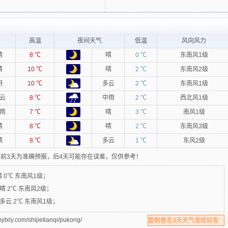
高温
夜间天气
低温
风向风力
晴
8 ℃
晴
0 ℃
东南风1级
晴
10 ℃
晴
2 ℃
东南风2级
阴
10 ℃
多云
2 ℃
东南风1级
云
8 ℃
中雨
2 ℃
西北风1级
雨
7 ℃
晴
3 ℃
南风1级
晴
8 ℃
晴
2 ℃
东南风3级
晴
8 ℃
多云
1 ℃
东风2级
前3天为准确预报，后4天可能存在误差，仅供参考！
晴 0℃ 东南风1级；
晴 2℃ 东南风2级；
多云 2℃ 东南风1级；
om/shijietianqi/pukong/
复制普孔3天天气发给好友