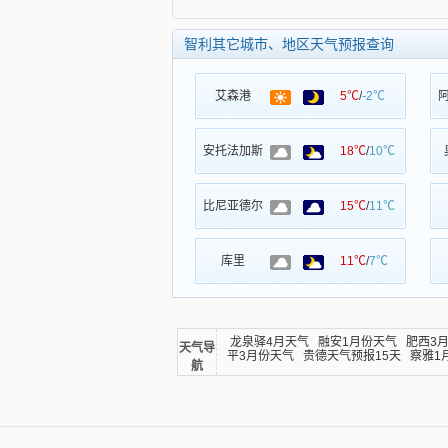
智利其它城市、地区天气预报查询
艾森港
5℃
/
-2℃
安托法加斯
18℃
/
10℃
比尼亚德尔
15℃
/
11℃
库里
11℃
/
7℃
龙泉驿4月天气
融安1月份天气
肥西3
天气导
平3月份天气
贵德天气预报15天
察雅1
航