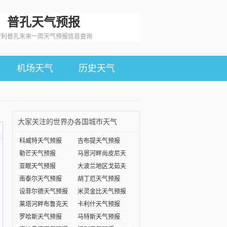
普孔天气预报
智利普孔末来一周天气预报信息查询
机场天气
历史天气
大家关注的世界办各国城市天气
科威特天气预报
吉布提天气预报
勒芒天气预报
马恩河畔尚皮尼天
气预
亚眠天气预报
大波兰地区戈茹夫
天气
南泰尔天气预报
胡丁厄天气预报
设菲尔德天气预报
米灵金比天气预报
莱塔河畔布鲁克天
卡利什天气预报
气预
罗哈斯天气预报
马特斯天气预报