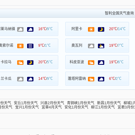
智利全国天气查询
阿莱马纳镇
16℃
/
9℃
阿里卡
20℃
/
14℃
奥索尔诺
9℃
/
1℃
奥瓦列
19℃
/
7℃
卡拉马
20℃
/
5℃
科皮亚波
19℃
/
6℃
兰卡瓜
14℃
/
9℃
蓬塔阿雷纳
6℃
/
2℃
月份天气
安丘1月份天气
兴县2月份天气
青铜峡1月份天气
新昌1月份天气
柳城1
月份天气
宝兴1月份天气
宜章4月天气
安化1月份天气
柳江1月份天气
宜君3月份