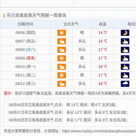
芬兰库奥皮奥天气预报一周查询
日期/时间
白天天气
高温
夜间
08/06 (周四)
晴
14 ℃
08/07 (周五)
多云
14 ℃
08/08 (
周六
)
多云
17 ℃
08/09 (
周末
)
晴
17 ℃
08/10 (周一)
多云
18 ℃
08/11 (周二)
晴
17 ℃
08/12 (周三)
多云
18 ℃
提示：
依芬兰国家气象台监测，库奥皮奥天气预报一周前3天为准确预报，后4天
08月06日芬兰库奥皮奥天气
白天：
晴 14℃
夜间：
晴 6℃ 北风3级；
08月07日芬兰库奥皮奥天气
白天：
多云 14℃
夜间：
多云 6℃ 东北风3级；
08月08日芬兰库奥皮奥天气
白天：
多云 17℃
夜间：
多云 8℃ 东北风2级；
欢迎大家转载和分享给，分享网址：https://www.mytxly.com/shijietianqi/kuaopiao/