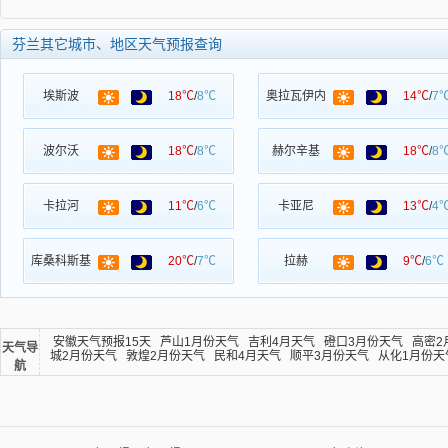
芬兰其它城市、地区天气预报查询
埃斯波
18℃
/
8℃
奥拉瓦伊内
14℃
/
7
波尔沃
18℃
/
8℃
赫尔辛基
18℃
/
8
卡拉河
11℃
/
6℃
卡亚尼
13℃
/
4
库桑科斯基
20℃
/
7℃
拉赫
9℃
/
6℃
安徽天气预报15天
芦山1月份天气
吉利4月天气
磴口3月份天气
高密2
天气导
城2月份天气
敦煌2月份天气
民和4月天气
顺平3月份天气
从化1月份天
航