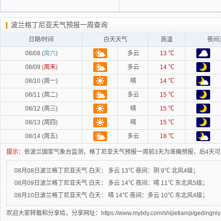
波兰格丁尼亚天气预报一周查询
日期/时间
白天天气
高温
夜间
08/08 (
周六
)
多云
13 ℃
08/09 (
周末
)
多云
14 ℃
08/10 (周一)
晴
14 ℃
08/11 (周二)
多云
15 ℃
08/12 (周三)
晴
15 ℃
08/13 (周四)
晴
15 ℃
08/14 (周五)
多云
18 ℃
提示：
依波兰国家气象台监测，格丁尼亚天气预报一周前3天为准确预报，后4天
08月08日波兰格丁尼亚天气
白天：
多云 13℃
夜间：
阴 9℃ 北风4级；
08月09日波兰格丁尼亚天气
白天：
多云 14℃
夜间：
晴 11℃ 东北风5级；
08月10日波兰格丁尼亚天气
白天：
晴 14℃
夜间：
多云 10℃ 东北风4级；
欢迎大家转载和分享给，分享网址：https://www.mytxly.com/shijietianqi/gedingniy