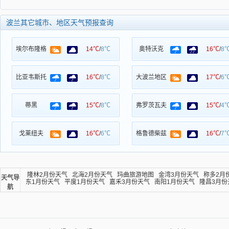
波兰其它城市、地区天气预报查询
埃尔布隆格
14℃
/
8℃
奥特沃克
16℃
/
8
比亚韦斯托
16℃
/
8℃
大波兰地区
17℃
/
6
蒂黑
15℃
/
8℃
弗罗茨瓦夫
15℃
/
4
戈莱纽夫
16℃
/
6℃
格鲁德柴兹
16℃
/
7
隆林2月份天气
北海2月份天气
玛曲旅游地图
金湾3月份天气
称多2月
天气导
东1月份天气
平度1月份天气
嘉禾3月份天气
南阳1月份天气
隆昌3月份
航