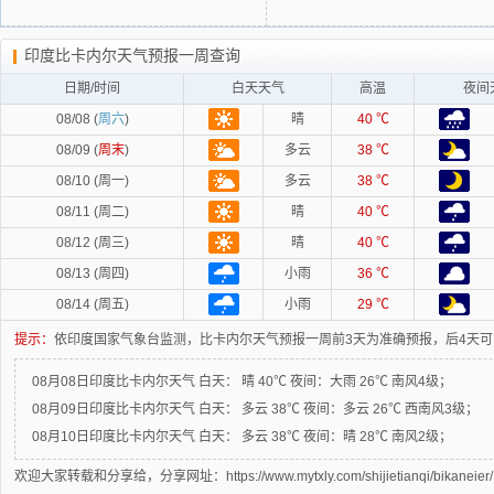
印度比卡内尔天气预报一周查询
日期/时间
白天天气
高温
夜间
08/08 (
周六
)
晴
40 ℃
08/09 (
周末
)
多云
38 ℃
08/10 (周一)
多云
38 ℃
08/11 (周二)
晴
40 ℃
08/12 (周三)
晴
40 ℃
08/13 (周四)
小雨
36 ℃
08/14 (周五)
小雨
29 ℃
提示：
依印度国家气象台监测，比卡内尔天气预报一周前3天为准确预报，后4天
08月08日印度比卡内尔天气
白天：
晴 40℃
夜间：
大雨 26℃ 南风4级；
08月09日印度比卡内尔天气
白天：
多云 38℃
夜间：
多云 26℃ 西南风3级；
08月10日印度比卡内尔天气
白天：
多云 38℃
夜间：
晴 28℃ 南风2级；
欢迎大家转载和分享给，分享网址：https://www.mytxly.com/shijietianqi/bikaneier/