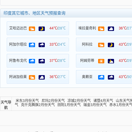
印度其它城市、地区天气预报查询
艾哈迈达巴
44℃
/
28℃
埃拉曼奇利
36℃
/
2
阿加尔塔拉
33℃
/
24℃
阿科拉
43℃
/
2
阿鲁布戈代
37℃
/
28℃
阿姆劳蒂
43℃
/
2
阿讷加伯莱
36℃
/
27℃
奥赖亚
43℃
/
3
米东3月份天气
尼玛2月份天气
凉城2月份天气
诸暨4月天气
山东天气
天气导
气
克什克腾旗2月份天气
田阳1月份天气
瑞金3月份天气
赤水1月份天
航