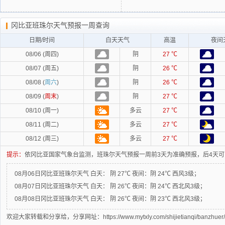
冈比亚班珠尔天气预报一周查询
日期/时间
白天天气
高温
夜间
08/06 (周四)
阴
27 ℃
08/07 (周五)
阴
26 ℃
08/08 (
周六
)
阴
26 ℃
08/09 (
周末
)
阴
27 ℃
08/10 (周一)
多云
27 ℃
08/11 (周二)
多云
27 ℃
08/12 (周三)
多云
27 ℃
提示：
依冈比亚国家气象台监测，班珠尔天气预报一周前3天为准确预报，后4天
08月06日冈比亚班珠尔天气
白天：
阴 27℃
夜间：
阴 24℃ 西风3级；
08月07日冈比亚班珠尔天气
白天：
阴 26℃
夜间：
阴 24℃ 西北风3级；
08月08日冈比亚班珠尔天气
白天：
阴 26℃
夜间：
阴 23℃ 西北风3级；
欢迎大家转载和分享给，分享网址：https://www.mytxly.com/shijietianqi/banzhuer/