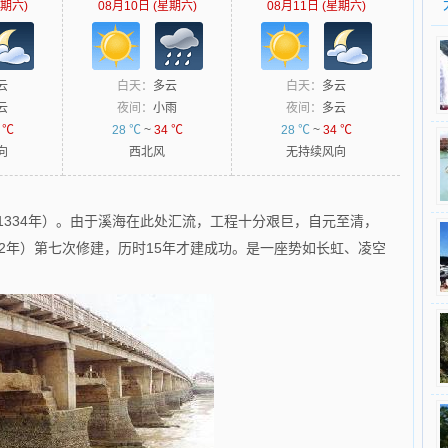
星期六)
08月10日 (星期六)
08月11日 (星期六)
云
白天：
多云
白天：
多云
云
夜间：
小雨
夜间：
多云
 ℃
28 ℃
~
34 ℃
28 ℃
~
34 ℃
向
西北风
无持续风向
1334年）。由于溪海在此处汇流，工程十分艰巨，自元至清，
32年）第七次修建，历时15年才建成功。是一座势如长虹、凌空