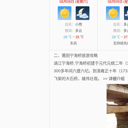
08月08日 (星期六)
08月09日 (
白天：
小雨
白天：
多
夜间：
多云
夜间：
多
28 ℃
~
35 ℃
28 ℃
~
37
东风
无持续风
二、莆田宁海桥旅游攻略
涵江宁海桥,宁海桥初建于元代元统二年（
300多年间六建六圮。到清雍正十年（17
飞架的大石桥，雄伟壮观。
>>
详细介绍