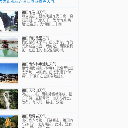
大家正观注的涵江旅游景点天气
莆田东岩山天气
每当凌晨，登临眺望东海日出，奇
幻莫测，气象万千，故有“东山晓
旭”之胜景，为“莆田二十四
莆田梅妃故里天气
梅妃原名江采苹，唐玄宗时，作为
秀女被选入宫，后封妃。因酷爱梅
花，在居住的地方遍植梅树，
莆田南少林寺遗址天气
相传河南嵩山少林寺13武僧帮助唐
太宗统一中国后，唐太宗赐于“僧
兵”，并准许在全国各地建立
莆田天马山天气
海拔655米。因山势巍峨雄峻、壁
立千仞、直插霄汉，似天马行空，
故名。有天马、鳌柱、双兔、
莆田紫霄岩天气
山石肖人肖物，千姿百态，绝顶有
“万岁石”，尤为峻拔。此外，还有