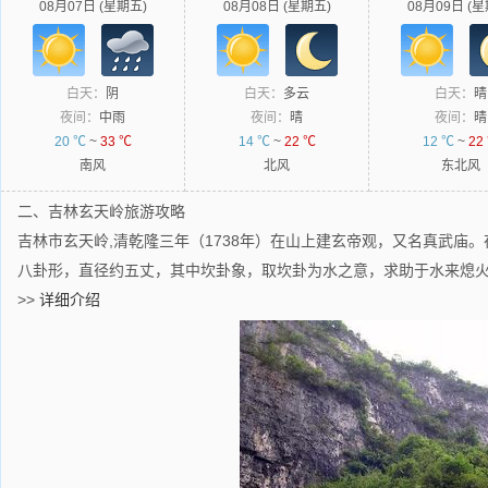
08月07日 (星期五)
08月08日 (星期五)
08月09日 (星
白天：
阴
白天：
多云
白天：
晴
夜间：
中雨
夜间：
晴
夜间：
晴
20 ℃
~
33 ℃
14 ℃
~
22 ℃
12 ℃
~
22
南风
北风
东北风
二、吉林玄天岭旅游攻略
吉林市玄天岭,清乾隆三年（1738年）在山上建玄帝观，又名真武庙
八卦形，直径约五丈，其中坎卦象，取坎卦为水之意，求助于水来熄
>>
详细介绍