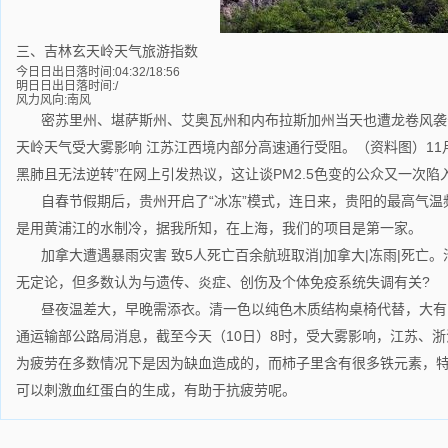
三、吉林玄天岭天气旅游指数
今日日出日落时间:04:32/18:56
明日日出日落时间:/
风力风向:南风
密苏里州、堪萨斯州、艾奥瓦州和内布拉斯加州当天也遭龙卷风袭
天岭天气受大雾影响 江苏江西境内部分高速通行受阻。（资料图）11月
黑肺且无法逆转”在网上引发热议，这让谈PM2.5色变的公众又一次陷
自春节假期后，贵州开启了“冰冻”模式，连日来，贵阳的最高气
是用黄浦江的水制冷，据我所知，在上海，我们的项目是第一家。
加拿大遭遇暴雨灾害 致5人死亡百余航班取消|加拿大|冻雨|死亡
无定论，但多数认为与遗传、炎症、创伤及个体免疫系统失调有关?
昼夜温差大，早晚需添衣。清一色以纯色木质结构桌椅代替，大有
通运输部公路局消息，截至今天（10日）8时，受大雾影响，江苏、浙
为疲劳在多数情况下是因为缺血造成的，而柿子里含有很多铁元素，
可以刺激血红蛋白的生成，有助于抗疲劳呢。