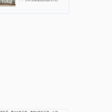
？？庆岭活鱼是驰名国内外的