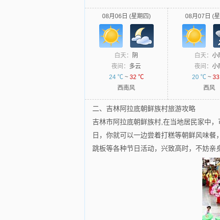
08月06日 (星期四)
08月07日 (
白天：
阴
白天：
小
夜间：
多云
夜间：
小
24 ℃
~
32 ℃
20 ℃
~
33
西南风
西风
二、吉林阿拉底朝鲜族村旅游攻略
吉林市阿拉底朝鲜族村,在当地居民家中
日，你就可以一边尝着打糕等朝鲜风味餐
跳板等各种节日活动，兴致高时，不妨亲