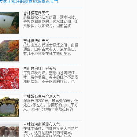
大家正观注的船营旅游景点天气
吉林松花湖天气
是拦截松花江水建设丰满水电站，
叠坝成湖形成的。它水域辽阔，湖
叉繁多，状如蛟龙。湖形呈狭
吉林拉法山天气
拉法山是古代道士修炼之所，曲径
通幽。山中古木参天，浓荫蔽日，
有几十种鸟类在林中繁衍生息
白山蛟河红叶谷天气
每到深秋霜降，整条山谷满眼红
叶，层林尽染。谷中的红叶不是浅
浅的羞红，不是飘渺的绯红，也
吉林磐石官马溶洞天气
溶洞长约200米，最高处30米，低
处在2米左右，总面积约1200平方
米。洞内可分为6个宽敞雄伟的
吉林蛟河南湖瀑布天气
在林中徜徉，仿佛在接受大自然的
洗礼，达到超越自我的纯境界。