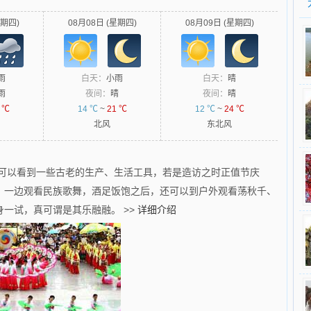
星期四)
08月08日 (星期四)
08月09日 (星期四)
雨
白天：
小雨
白天：
晴
雨
夜间：
晴
夜间：
晴
 ℃
14 ℃
~
21 ℃
12 ℃
~
24 ℃
北风
东北风
，可以看到一些古老的生产、生活工具，若是造访之时正值节庆
，一边观看民族歌舞，酒足饭饱之后，还可以到户外观看荡秋千、
身一试，真可谓是其乐融融。
>>
详细介绍