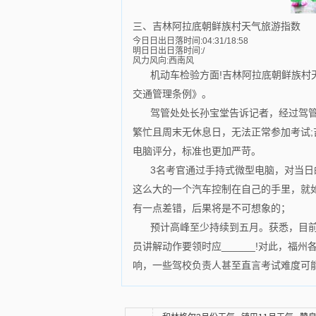
三、吉林阿拉底朝鲜族村天气旅游指数
今日日出日落时间:04:31/18:58
明日日出日落时间:/
风力风向:西南风
机动车检验方面!吉林阿拉底朝鲜族村
交通管理条例》。
驾管处处长孙宝堂告诉记者，经过驾
繁忙且周末无休息日，无法正常参加考试;
电脑评分，标准也更加严苛。
3名考官通过手持式微型电脑，对当
这么大的一个汽车控制在自己的手里，就
有一点差错，后果将是不可想象的；
预计高峰至少持续到五月。获悉，目前
员讲解动作要领时应______!对此，
响，一些驾校负责人甚至直言考试难度可