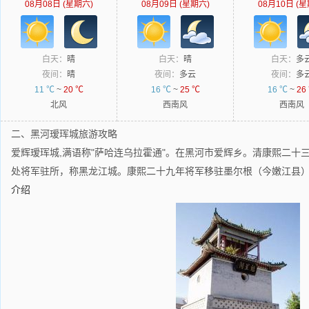
08月08日 (星期六)
08月09日 (星期六)
08月10日 (星
白天：
晴
白天：
晴
白天：
多
夜间：
晴
夜间：
多云
夜间：
多
11 ℃
~
20 ℃
16 ℃
~
25 ℃
16 ℃
~
26
北风
西南风
西南风
二、黑河瑷珲城旅游攻略
爱辉瑷珲城,满语称"萨哈连乌拉霍通"。在黑河市爱辉乡。清康熙二十三
处将军驻所，称黑龙江城。康熙二十九年将军移驻墨尔根（今嫩江县
介绍