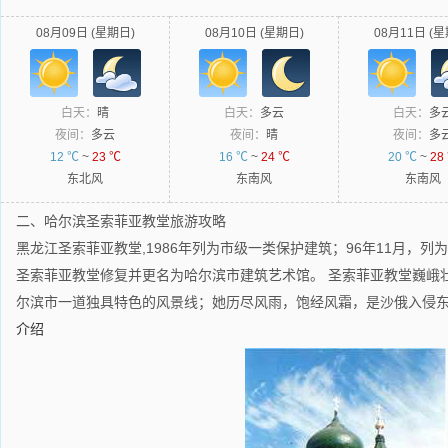
08月09日 (星期日)
08月10日 (星期日)
08月11日 (星
白天：
晴
白天：
多云
白天：
多
夜间：
多云
夜间：
晴
夜间：
多
12 ℃
~
23 ℃
16 ℃
~
24 ℃
20 ℃
~
28
东北风
东南风
东南风
二、哈尔滨圣索菲亚教堂旅游攻略
黑龙江圣索菲亚教堂,1986年列为市级一类保护建筑；96年11月，列
圣索菲亚教堂修复并更名为哈尔滨市建筑艺术馆。 圣索菲亚教堂巍峨
尔滨市一道独具特色的风景线；她历尽风雨，饱经风霜，是沙俄入侵
介绍