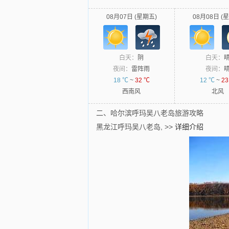
08月07日 (星期五)
08月08日 (
白天：
阴
白天：
夜间：
雷阵雨
夜间：
18 ℃
~
32 ℃
12 ℃
~
23
西南风
北风
二、哈尔滨呼玛吴八老岛旅游攻略
黑龙江呼玛吴八老岛,
>>
详细介绍