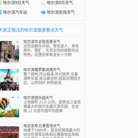
哈尔滨9月天气
哈尔滨8月天气
哈尔滨汽车站
哈尔滨机场天气
大家正观注的哈尔滨旅游景点天气
哈尔滨市太阳岛景天气
太阳岛碧水环绕，景色迷人，具有
质朴、粗犷、天然无饰的原野风光
特色。这里的季象变化十分明
哈尔滨俄罗斯风情天气
整个园林,环山临溪,风光独秀,沿着
湖畔长堤,穿过娜佳桥,就是风情园主
区。山势回环,林阴遮道,
哈尔滨游乐园天气
占地面积 22.8 公顷，是黑龙江省规
模最大的现代化露天游乐园，在全
国 12 大游乐园中列居第
尚志亚布力滑雪场天气
始建于1980年，是目前我国最大的
综合性滑雪训练和比赛基地及南极