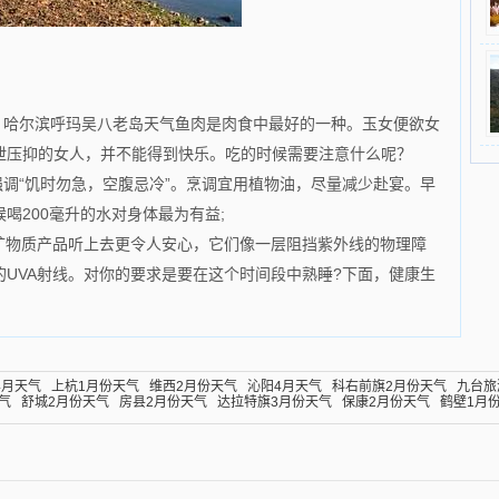
；哈尔滨呼玛吴八老岛天气鱼肉是肉食中最好的一种。玉女便欲女
泄压抑的女人，并不能得到快乐。吃的时候需要注意什么呢？
调“饥时勿急，空腹忌冷”。烹调宜用植物油，尽量减少赴宴。早
喝200毫升的水对身体最为有益;
矿物质产品听上去更令人安心，它们像一层阻挡紫外线的物理障
UVA射线。对你的要求是要在这个时间段中熟睡?下面，健康生
4月天气
上杭1月份天气
维西2月份天气
沁阳4月天气
科右前旗2月份天气
九台旅
气
舒城2月份天气
房县2月份天气
达拉特旗3月份天气
保康2月份天气
鹤壁1月