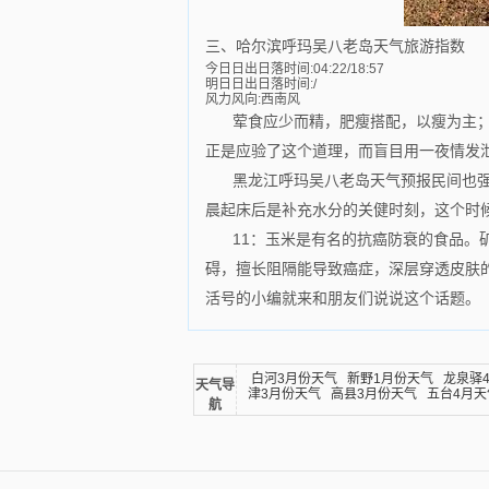
三、哈尔滨呼玛吴八老岛天气旅游指数
今日日出日落时间:04:22/18:57
明日日出日落时间:/
风力风向:西南风
荤食应少而精，肥瘦搭配，以瘦为主
正是应验了这个道理，而盲目用一夜情发
黑龙江呼玛吴八老岛天气预报民间也强
晨起床后是补充水分的关健时刻，这个时候
11：玉米是有名的抗癌防衰的食品。
碍，擅长阻隔能导致癌症，深层穿透皮肤的
活号的小编就来和朋友们说说这个话题。
白河3月份天气
新野1月份天气
龙泉驿
天气导
津3月份天气
高县3月份天气
五台4月天
航