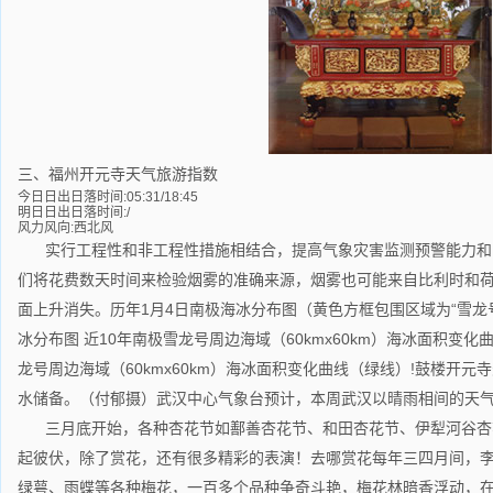
三、福州开元寺天气旅游指数
今日日出日落时间:05:31/18:45
明日日出日落时间:/
风力风向:西北风
实行工程性和非工程性措施相结合，提高气象灾害监测预警能力和
们将花费数天时间来检验烟雾的准确来源，烟雾也可能来自比利时和荷
面上升消失。历年1月4日南极海冰分布图（黄色方框包围区域为“雪龙号”
冰分布图 近10年南极雪龙号周边海域（60kmx60km）海冰面积变化曲
龙号周边海域（60kmx60km）海冰面积变化曲线（绿线）!鼓楼开
水储备。（付郁摄）武汉中心气象台预计，本周武汉以晴雨相间的天
三月底开始，各种杏花节如鄯善杏花节、和田杏花节、伊犁河谷杏
起彼伏，除了赏花，还有很多精彩的表演！去哪赏花每年三四月间，
绿萼、雨蝶等各种梅花，一百多个品种争奇斗艳，梅花林暗香浮动，