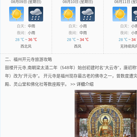
08月09日 (星期日)
08月10日 (星期日)
08月11日 (星
白天：
中雨
白天：
小雨
白天：
小
夜间：
小雨
夜间：
中雨
夜间：
小
28 ℃
~
36 ℃
28 ℃
~
34 ℃
28 ℃
~
34
西北风
西风
无持续风
二、福州开元寺旅游攻略
鼓楼开元寺,南朝梁太清二年（548年）始创初建时名“大云寺”，唐初称
年）改为“开元寺”。 开元寺是福州现存最古老的佛寺之一，曾数度遭灾
殿、灵山堂和佛化社等数座殿宇。
>>
详细介绍