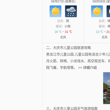
08月07日 (星期五)
08月08日 (
白天：
阴
白天：
夜间：
小雨
夜间：
16 ℃
~
31 ℃
13 ℃
~
21
北风
北风
二、大庆市儿童公园旅游攻略
黑龙江市儿童公园,儿童公园有适合少年儿
月火箭、转椅、小龙戏水、高空观览车、
翔飞翼、宇航塔等。
>>
详细介绍
三、大庆市儿童公园天气旅游指数