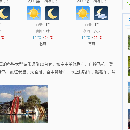
星期五)
08月09日 (星期五)
08月10日 (星期五)
晴
白天：
晴
白天：
晴
晴
夜间：
晴
夜间：
多云
 ℃
15 ℃
~
24 ℃
16 ℃
~
25 ℃
北风
南风
童的各种大型游乐设施18台套，如空中单轨列车、自控飞机、登
转马、疯狂老鼠、太空船、空中脚踏车、水上脚踏车、碰碰车、滑