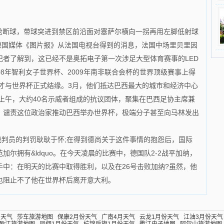
抢断球，带球突进到禁区前沿面对塞萨尔横向一拐再用左脚低射球
据德国媒体《图片报》从法国电视台得到的消息，法国中场里贝里因
记者了解到，这已经不是奥拓电子第一次涉足大型体育赛事的LED
08年智利女子世界杯、2009年南非联合会杯的世界顶级赛事上得
子才与世界杯正式结缘。3月，他们抵达巴西最大的城市和经济中心
上午，大约40名示威者组成的抗议团体，聚集在巴西足协主席兼
，谴责这位政治家推动巴西举办世界杯，极端分子甚至向马林发出
判员的判罚耿耿于怀;在得到德尚关于这件事情的抱怨后，国际
尔拥有&ldquo。在今天凌晨的比赛中，德国队2-2战平加纳，
中：在明天的比赛中取得胜利，以及在26号击败加纳?虽然，他
也阻止不了他在世界杯后离开意大利。
月天气
莎车旅游地图
保康2月份天气
广南4月天气
云龙1月份天气
江油3月份天气