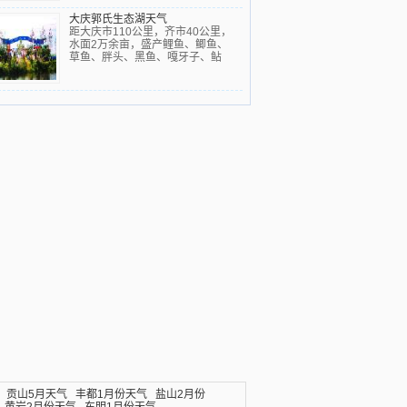
大庆郭氏生态湖天气
距大庆市110公里，齐市40公里，
水面2万余亩，盛产鲤鱼、鲫鱼、
草鱼、胖头、黑鱼、嘎牙子、鲇
贡山5月天气
丰都1月份天气
盐山2月份