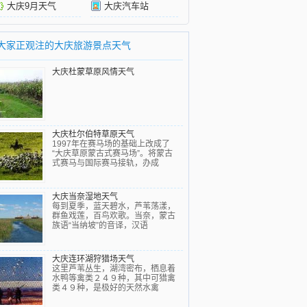
大庆9月天气
大庆汽车站
大家正观注的大庆旅游景点天气
大庆杜蒙草原风情天气
大庆杜尔伯特草原天气
1997年在赛马场的基础上改成了
“大庆草原蒙古式赛马场”。将蒙古
式赛马与国际赛马接轨，办成
大庆当奈湿地天气
每到夏季，蓝天碧水，芦苇荡漾，
群鱼戏莲，百鸟欢歌。当奈，蒙古
族语“当纳坡”的音译，汉语
大庆连环湖狩猎场天气
这里芦苇丛生，湖湾密布，栖息着
水鸭等禽类２４９种，其中可猎禽
类４９种，是极好的天然水禽