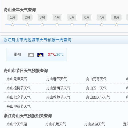
舟山全年天气查询
1月
2月
3月
4月
5月
6月
7月
8月
浙江舟山市周边城市天气预报一周查询
衢州
37℃
/
26℃
舟山市节日天气预报查询
舟山元旦天气
舟山春节天气
舟山元宵天气
舟山植树节天气
舟山清明节天气
舟山五一天气
舟山七夕节天气
舟山教师节天气
舟山国庆节天气
舟山中秋节天气
浙江舟山天气预报相关查询
舟山今天气温
舟山机场天气
舟山旅游天气
定