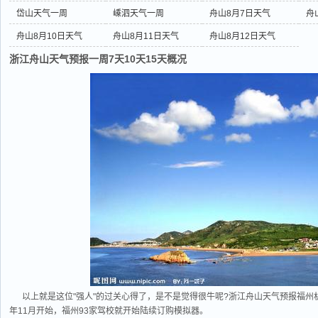
岱山天气一周
嵊泗天气一周
舟山8月7日天气
舟
舟山8月10日天气
舟山8月11日天气
舟山8月12日天气
浙江舟山天气预报一周7天10天15天概况
以上就是这位"强人"的过关心得了，是不是觉得很牛呢?浙江舟山天气预报福
年11月开始，福州93家驾校就开始陆续订购模拟器。