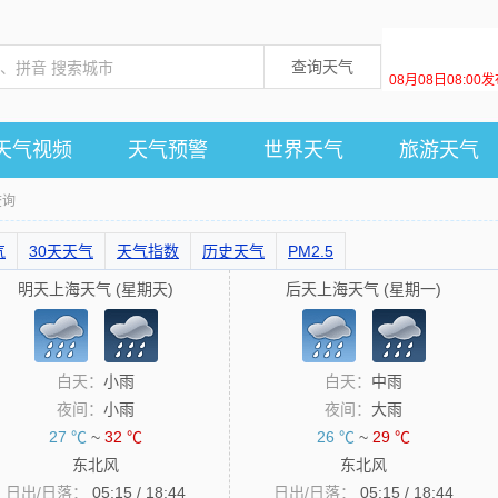
查询天气
08月08日08:0
天气视频
天气预警
世界天气
旅游天气
查询
气
30天天气
天气指数
历史天气
PM2.5
明天上海天气 (星期天)
后天上海天气 (星期一)
白天：
小雨
白天：
中雨
夜间：
小雨
夜间：
大雨
27 ℃
~
32 ℃
26 ℃
~
29 ℃
东北风
东北风
日出/日落：
05:15 / 18:44
日出/日落：
05:15 / 18:44