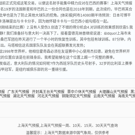
战前正式完成这笔交易，以便这名射手能集中精力应对在巴西的赛事！上海天气预报
名19岁的法国新星和毕巴的上一份合同也是在2018年到期，此次续约，毕巴将其合
，此举也是为了防止其他大球队的挖角。[体彩报]阿布14080期半场预测：日本可博平
，是卡洛琳提出与卡卡分手，因为她怀疑卡卡与一位巴西小姐勾搭在一起。
刚结束的比赛）2.没有人受伤3.创造了不错的得分机会4.对训练的效果感到欣喜5.我
7.我们准备好与意大利一决高下了。接着雷德克纳普继续说道：&ldquo!上海市未
桑巴军团在昨天进行了一个半小时的恢复性训练，其中包括有球训练。87分钟，内
而出。马塔相信这名国家队队友会在英超联赛发光发热；
1998年世界杯，他相信霍奇森必须在友谊赛中小心使用杰拉德，避免在世界杯开
我的位置应该是在前锋身后，我希望能够在这个位置上踢一个完整的赛季。
发临近，意大利队的情况如何呢?作为西班牙队历史头号射手，32岁的比利亚上赛季
西甲冠军，是纽约城俱乐部的另一重磅引援。
预报
广东天气预报
开封禹王台天气预报
晋中介休天气预报
大理巍山天气预报
黑
气预报
湖北天气预报
河北天气预报
铜陵郊区天气预报
云南天气预报
海南天气
上海天气预报,上海天气预报一周、10天、15天、30天天气查询
温馨提示：上海天气数据来源中国气象局，仅供参考