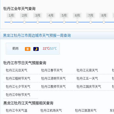
牡丹江全年天气查询
1月
2月
3月
4月
5月
6月
7月
8月
黑龙江牡丹江市周边城市天气预报一周查询
鹤岗
22℃
/
10℃
牡丹江市节日天气预报查询
牡丹江元旦天气
牡丹江春节天气
牡丹江元宵天气
牡丹江植树节天气
牡丹江清明节天气
牡丹江五一天气
牡丹江七夕节天气
牡丹江教师节天气
牡丹江国庆节天气
牡丹江中秋节天气
黑龙江牡丹江天气预报相关查询
牡丹江今天气温
牡丹江机场天气
牡丹江旅游天气
东